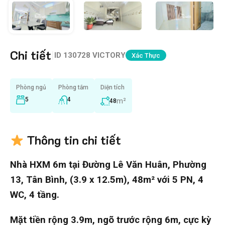
Chi tiết
|
ID
130728 VICTORY
Xác Thực
Phòng ngủ
Phòng tắm
Diện tích
5
4
m²
48
Thông tin chi tiết
Nhà HXM 6m tại Đường Lê Văn Huân, Phường
13, Tân Bình, (3.9 x 12.5m), 48m² với 5 PN, 4
WC, 4 tầng.
Mặt tiền rộng 3.9m, ngõ trước rộng 6m, cực kỳ