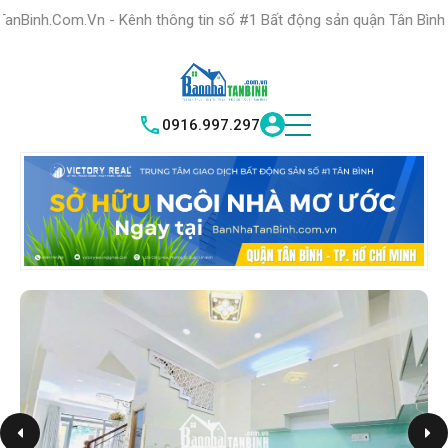
HỆ THỐNG TRUNG
TÂM GIAO DỊCH BĐS TỐT NHẤT QUẬN
 Kênh thông tin số #1 Bất động sản quận Tân Bình "Nơi bạn tìm ki
TÌM HIỂU NGA
|
TÂN BÌNH
VICTORY REAL
0916.997.297