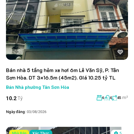
Bán nhà 5 tầng hẻm xe hơi 6m Lê Văn Sỹ, P. Tân
Sơn Hòa. DT 3×16.5m (45m2). Giá 10.25 tỷ TL
Bán Nhà phường Tân Sơn Hòa
m²
10.2
Tỷ
6
4
45
Ngày đăng:
03/08/2026
Nhà Bán
Xác Thực
5