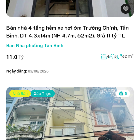
Bán nhà 4 tầng hẻm xe hơi 6m Trường Chinh, Tân
Bình. DT 4.3x14m (NH 4.7m, 62m2). Giá 11 tỷ TL
Bán Nhà phường Tân Bình
m²
11.0
Tỷ
4
5
62
Ngày đăng:
03/08/2026
Nhà Bán
Xác Thực
5