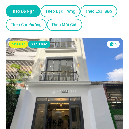
Theo Đề Nghị
Theo Đặc Trưng
Theo Loại BĐS
Theo Con Đường
Theo Môi Giới
Nhà Bán
Xác Thực
5