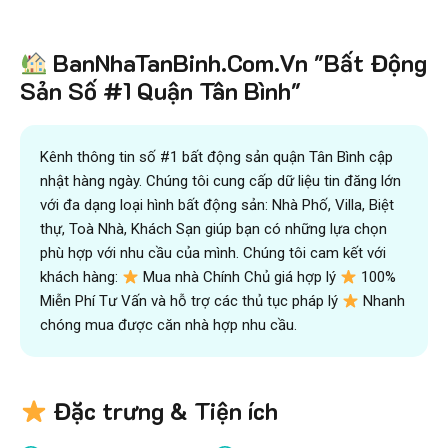
Tiết kiệm
BanNhaTanBinh.Com.Vn "Bất Động
hơn 90%
thời gian
,
mua bán được nhanh hơn
và kiếm được nhiều tiền hơn với sự trợ giúp đắc lực của
Sản Số #1 Quận Tân Bình"
đội ngũ chuyên gia
VICTORY REAL
Trên 10.500 Khách Hàng Đã Tìm Mua
Nhanh
Kênh thông tin số #1 bất động sản quận Tân Bình cập
nhật hàng ngày. Chúng tôi cung cấp dữ liệu tin đăng lớn
với đa dạng loại hình bất động sản: Nhà Phố, Villa, Biệt
thự, Toà Nhà, Khách Sạn giúp bạn có những lựa chọn
phù hợp với nhu cầu của mình. Chúng tôi cam kết với
khách hàng:
Mua nhà Chính Chủ giá hợp lý
100%
Miễn Phí Tư Vấn và hỗ trợ các thủ tục pháp lý
Nhanh
chóng mua được căn nhà hợp nhu cầu.
Đặc trưng & Tiện ích