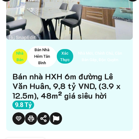
Bán Nhà
Nhà
Xác
Nhà Mới, Chính Chủ, Cần
Hẻm Tân
Bán
Thực
Bán Gấp, Độc Quyền
Bình
Bán nhà HXH 6m đường Lê
Văn Huân, 9,8 tỷ VND, (3.9 x
12.5m), 48m² giá siêu hời
9.8 Tỷ