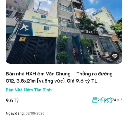
Bán nhà HXH 6m Văn Chung – Thông ra đường
C12, 3.5x21m [vuông vức]. Giá 9.6 tỷ TL
Bán Nhà Hẻm Tân Bình
m²
9.6
Tỷ
2
2
74
Ngày đăng:
08/08/2026