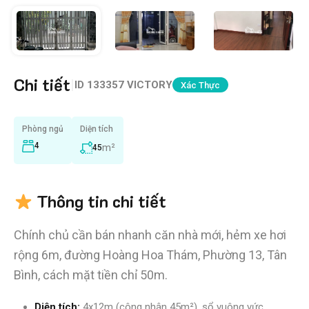
Chi tiết
|
ID
133357 VICTORY
Xác Thực
Phòng ngủ
Diện tích
4
m²
45
Thông tin chi tiết
Chính chủ cần bán nhanh căn nhà mới, hẻm xe hơi
rộng 6m, đường Hoàng Hoa Thám, Phường 13, Tân
Bình, cách mặt tiền chỉ 50m.
Diện tích:
4x12m (công nhận 45m²), sổ vuông vức,