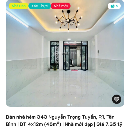
Nhà Bán
Xác Thực
Nhà mới
5
Bán nhà hẻm 343 Nguyễn Trọng Tuyển, P.1, Tân
Bình | DT 4x12m (48m²) | Nhà mới đẹp | Giá 7.35 tỷ