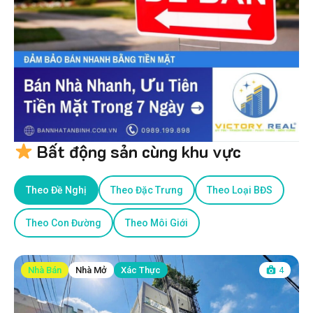
Bất động sản cùng khu vực
Theo Đề Nghị
Theo Đặc Trưng
Theo Loại BĐS
Theo Con Đường
Theo Môi Giới
Nhà Bán
Nhà Mở
Xác Thực
4