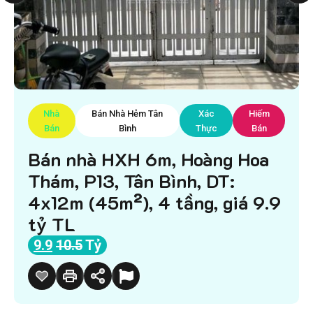
Nhà
Bán Nhà Hẻm Tân
Xác
Hiếm
Bán
Bình
Thực
Bán
Bán nhà HXH 6m, Hoàng Hoa
Thám, P13, Tân Bình, DT:
4x12m (45m²), 4 tầng, giá 9.9
tỷ TL
9.9
10.5
Tỷ