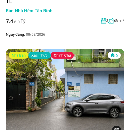
TL
Bán Nhà Hẻm Tân Bình
m²
7.4
Tỷ
3
48
8.0
Ngày đăng:
08/08/2026
Nhà Bán
Xác Thực
Chính Chủ
5