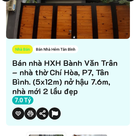
Nhà Bán
Bán Nhà Hẻm Tân Bình
Bán nhà HXH Bành Văn Trân
– nhà thờ Chí Hòa, P7, Tân
Bình. (5x12m) nở hậu 7.6m,
nhà mới 2 lầu đẹp
7.0 Tỷ