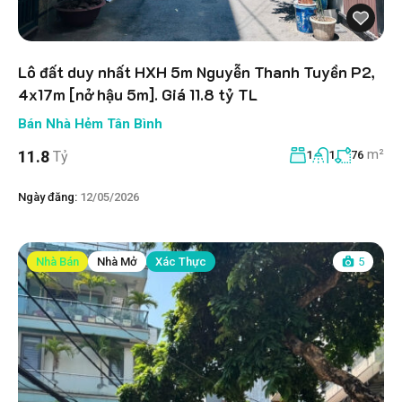
Lô đất duy nhất HXH 5m Nguyễn Thanh Tuyền P2,
4x17m [nở hậu 5m]. Giá 11.8 tỷ TL
Bán Nhà Hẻm Tân Bình
m²
11.8
Tỷ
1
1
76
Ngày đăng:
12/05/2026
Nhà Bán
Nhà Mở
Xác Thực
5