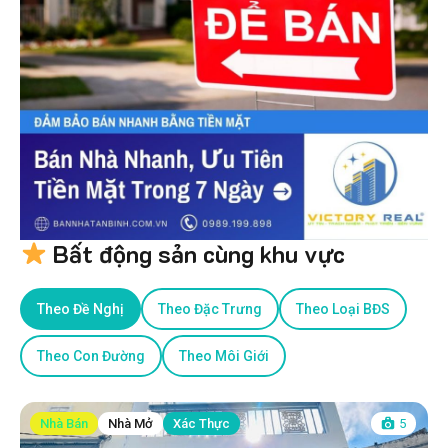
Bất động sản cùng khu vực
Theo Đề Nghị
Theo Đặc Trưng
Theo Loại BĐS
Theo Con Đường
Theo Môi Giới
Nhà Bán
Nhà Mở
Xác Thực
5