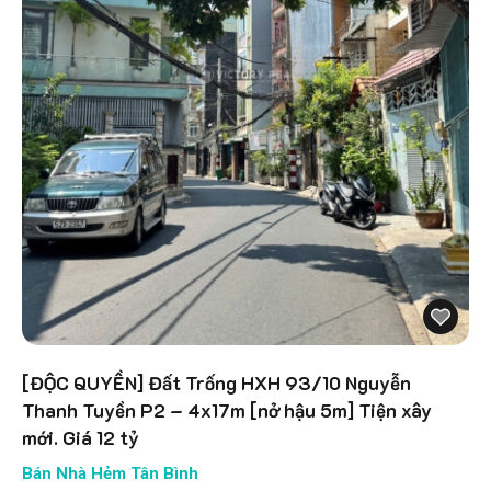
[ĐỘC QUYỀN] Đất Trống HXH 93/10 Nguyễn
Thanh Tuyền P2 – 4x17m [nở hậu 5m] Tiện xây
mới. Giá 12 tỷ
Bán Nhà Hẻm Tân Bình