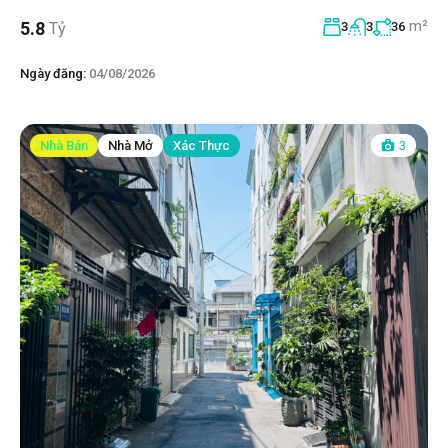
m²
5.8
Tỷ
3
3
36
Ngày đăng:
04/08/2026
Nhà Bán
Nhà Mở
Xác Thực
3