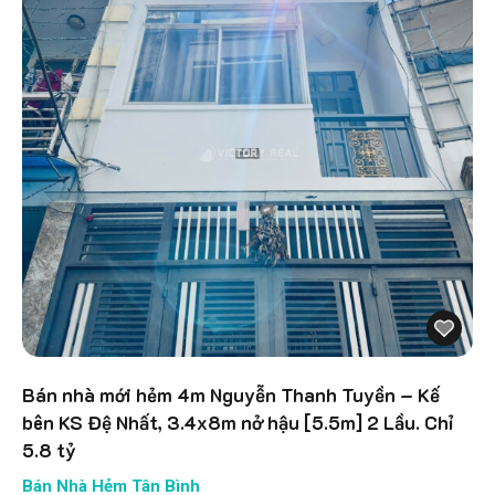
Bán nhà mới hẻm 4m Nguyễn Thanh Tuyền – Kế
bên KS Đệ Nhất, 3.4x8m nở hậu [5.5m] 2 Lầu. Chỉ
5.8 tỷ
Bán Nhà Hẻm Tân Bình