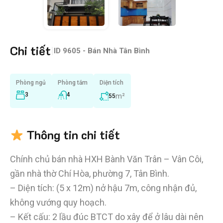
Chi tiết
|
ID
9605 - Bán Nhà Tân Bình
Phòng ngủ
Phòng tắm
Diện tích
3
4
m²
55
Thông tin chi tiết
Chính chủ bán nhà HXH Bành Văn Trân – Vân Côi,
gần nhà thờ Chí Hòa, phường 7, Tân Bình.
– Diện tích: (5 x 12m) nở hậu 7m, công nhận đủ,
không vướng quy hoạch.
– Kết cấu: 2 lầu đúc BTCT do xây để ở lâu dài nên