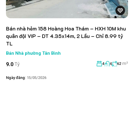
Bán nhà hẻm 158 Hoàng Hoa Thám – HXH 10M khu
quân đội VIP – DT 4.35x14m, 2 Lầu – Chỉ 8.99 tỷ
TL
Bán Nhà phường Tân Bình
m²
9.0
Tỷ
4
4
62
Ngày đăng:
15/05/2026