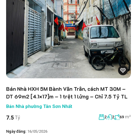
Bán Nhà HXH 5M Bành Văn Trân, cách MT 30M –
DT 69m2 [4.1×17]m – 1 trệt 1 lửng – Chỉ 7.5 Tỷ TL
Bán Nhà phường Tân Sơn Nhất
m²
7.5
Tỷ
2
2
69
Ngày đăng:
16/05/2026