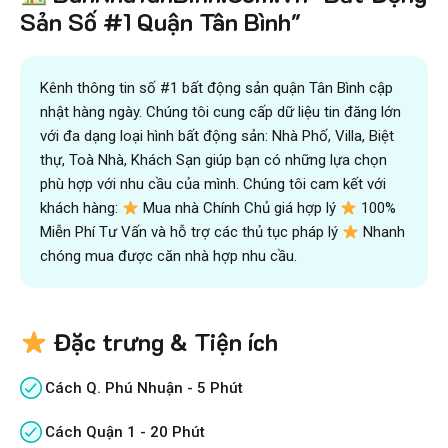
và kiếm được nhiều tiền hơn với sự trợ giúp đắc lực của
Sản Số #1 Quận Tân Bình"
đội ngũ chuyên gia
VICTORY REAL
Trên 10.500 Khách Hàng Đã Tìm Mua
Nhanh
Kênh thông tin số #1 bất động sản quận Tân Bình cập
nhật hàng ngày. Chúng tôi cung cấp dữ liệu tin đăng lớn
với đa dạng loại hình bất động sản: Nhà Phố, Villa, Biệt
thự, Toà Nhà, Khách Sạn giúp bạn có những lựa chọn
phù hợp với nhu cầu của mình. Chúng tôi cam kết với
khách hàng:
Mua nhà Chính Chủ giá hợp lý
100%
Miễn Phí Tư Vấn và hỗ trợ các thủ tục pháp lý
Nhanh
chóng mua được căn nhà hợp nhu cầu.
Đặc trưng & Tiện ích
Cách Q. Phú Nhuận - 5 Phút
Cách Quận 1 - 20 Phút