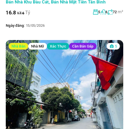
Bán Nhà Khu Bàu Cát
,
Bán Nhà Mặt Tiền Tân Bình
m²
16.8
Tỷ
5
6
72
17.6
Ngày đăng:
15/05/2026
Nhà Bán
Nhà Mở
Xác Thực
Cần Bán Gấp
5