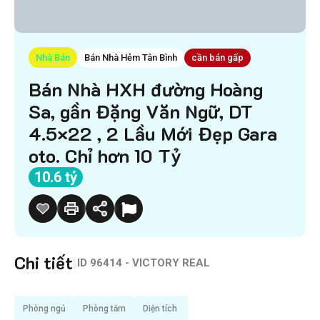
Nhà Bán
Bán Nhà Hẻm Tân Bình
cần bán gấp
Bán Nhà HXH đường Hoàng
Sa, gần Đặng Văn Ngữ, DT
4.5×22 , 2 Lầu Mới Đẹp Gara
oto. Chỉ hơn 10 Tỷ
10.6 tỷ
Chi tiết
|
ID
96414 - VICTORY REAL
Phòng ngủ
Phòng tắm
Diện tích