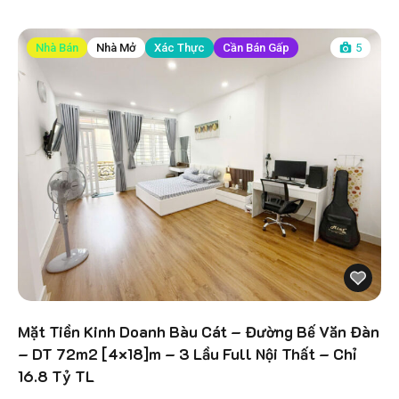
Nhà Bán
Nhà Mở
Xác Thực
Cần Bán Gấp
5
Mặt Tiền Kinh Doanh Bàu Cát – Đường Bế Văn Đàn
– DT 72m2 [4×18]m – 3 Lầu Full Nội Thất – Chỉ
16.8 Tỷ TL