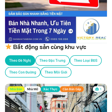
Bất động sản cùng khu vực
Theo Đề Nghị
Theo Đặc Trưng
Theo Loại BĐS
Theo Con Đường
Theo Môi Giới
Nhà Bán
Nhà Mở
Xác Thực
Cần Bán Gấp
1