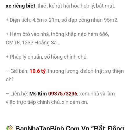
xe riêng biệt
, thiết kế rất hài hòa hợp lý, bắt mắt.
+ Diện tích: 4.5m x 21m, sổ đẹp công nhận 95m2.
+ Hẻm ôtô vào nhà, thông khắp nẻo hẻm 686,
CMT8, 1237 Hoàng Sa…
+ Pháp lý chuẩn, sổ hồng chính chủ.
– Giá bán:
10.6 tỷ
, thương lượng khách thật sự thiện
chí.
– Liên hệ:
Ms Kim
0937573236
, xem nhà và làm
việc trực tiếp chính chủ, xin cảm ơn.
Tiết kiệm
BanNhaTanBinh.Com.Vn "Bất Động
hơn 90%
thời gian
,
mua bán được nhanh hơn