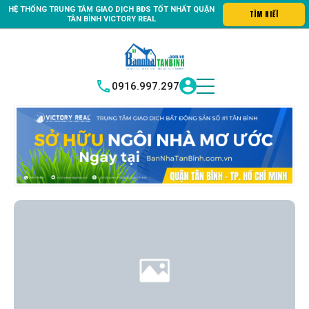
HỆ THỐNG TRUNG
TÂM GIAO DỊCH BĐS TỐT NHẤT QUẬN
 #1 Bất động sản quận Tân Bình "Nơi bạn tìm kiếm bất động sản hoà
TÌM HI
|
TÂN BÌNH
VICTORY REAL
0916.997.297