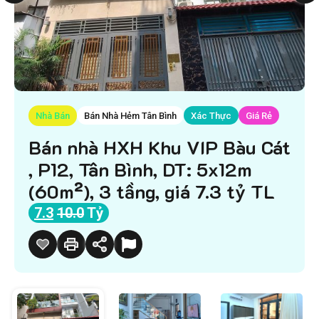
Nhà Bán
Bán Nhà Hẻm Tân Bình
Xác Thực
Giá Rẻ
Bán nhà HXH Khu VIP Bàu Cát
, P12, Tân Bình, DT: 5x12m
(60m²), 3 tầng, giá 7.3 tỷ TL
7.3
10.0
Tỷ