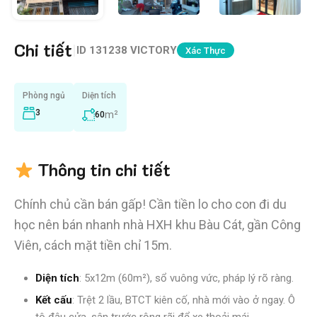
Chi tiết
|
ID
131238 VICTORY
Xác Thực
Phòng ngủ
Diện tích
3
m²
60
Thông tin chi tiết
Chính chủ cần bán gấp! Cần tiền lo cho con đi du
học nên bán nhanh nhà HXH khu Bàu Cát, gần Công
Viên, cách mặt tiền chỉ 15m.
Diện tích
: 5x12m (60m²), sổ vuông vức, pháp lý rõ ràng.
Kết cấu
: Trệt 2 lầu, BTCT kiên cố, nhà mới vào ở ngay. Ô