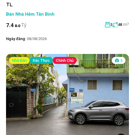
TL
Bán Nhà Hẻm Tân Bình
m²
7.4
Tỷ
3
48
8.0
Ngày đăng:
08/08/2026
Nhà Bán
Xác Thực
Chính Chủ
5