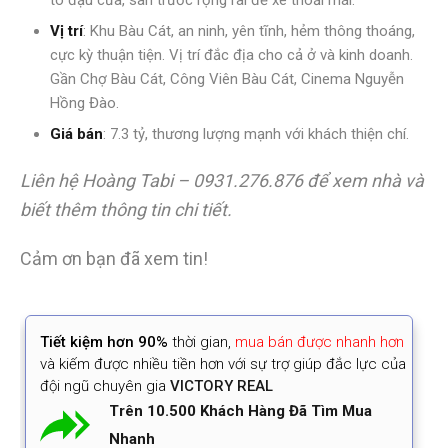
tô đậu cửa, sân trước rộng rãi để xe thoải mái.
Vị trí
: Khu Bàu Cát, an ninh, yên tĩnh, hẻm thông thoáng,
cực kỳ thuận tiện. Vị trí đắc địa cho cả ở và kinh doanh.
Gần Chợ Bàu Cát, Công Viên Bàu Cát, Cinema Nguyễn
Hồng Đào.
Giá bán
: 7.3 tỷ, thương lượng mạnh với khách thiện chí.
Liên hệ Hoàng Tabi – 0931.276.876 để xem nhà và
biết thêm thông tin chi tiết.
Cảm ơn bạn đã xem tin!
Tiết kiệm
hơn 90%
thời gian
,
mua bán được nhanh hơn
và kiếm được nhiều tiền hơn với sự trợ giúp đắc lực của
đội ngũ chuyên gia
VICTORY REAL
Trên 10.500 Khách Hàng Đã Tìm Mua
Nhanh