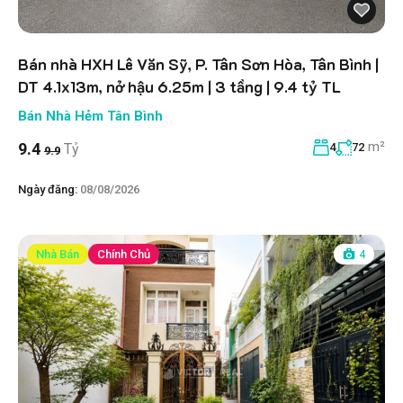
Bán nhà HXH Lê Văn Sỹ, P. Tân Sơn Hòa, Tân Bình |
DT 4.1x13m, nở hậu 6.25m | 3 tầng | 9.4 tỷ TL
Bán Nhà Hẻm Tân Bình
m²
9.4
Tỷ
4
72
9.9
Ngày đăng:
08/08/2026
Nhà Bán
Chính Chủ
4