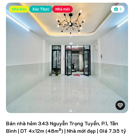
Nhà Bán
Xác Thực
Nhà mới
5
Bán nhà hẻm 343 Nguyễn Trọng Tuyển, P.1, Tân
Bình | DT 4x12m (48m²) | Nhà mới đẹp | Giá 7.35 tỷ