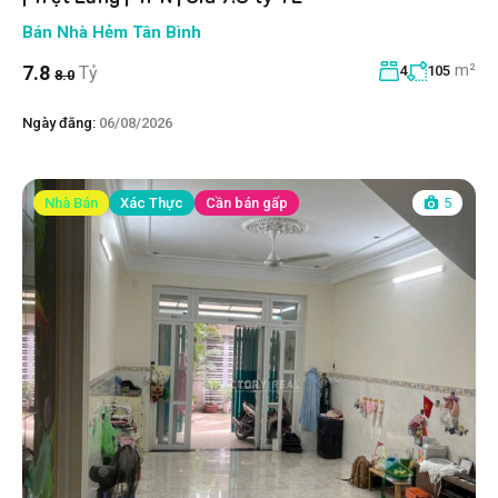
Bán Nhà Hẻm Tân Bình
m²
7.8
Tỷ
4
105
8.0
Ngày đăng:
06/08/2026
Nhà Bán
Xác Thực
Cần bán gấp
5