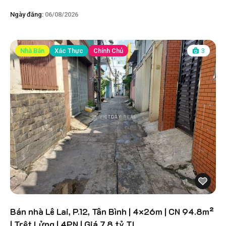
Ngày đăng:
06/08/2026
Nhà Bán
Xác Thực
Chính Chủ
3
Bán nhà Lê Lai, P.12, Tân Bình | 4×26m | CN 94.8m²
| Trệt Lửng | 4PN | Giá 7.8 tỷ TL