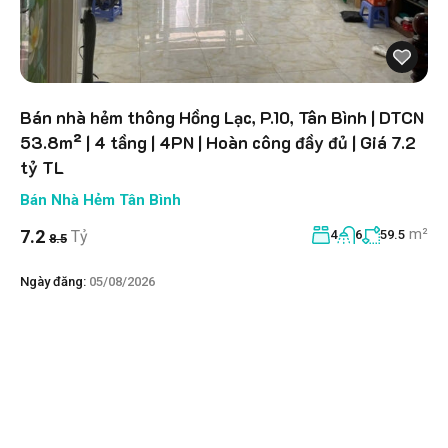
Bán nhà hẻm thông Hồng Lạc, P.10, Tân Bình | DTCN
53.8m² | 4 tầng | 4PN | Hoàn công đầy đủ | Giá 7.2
tỷ TL
Bán Nhà Hẻm Tân Bình
m²
7.2
Tỷ
4
6
59.5
8.5
Ngày đăng:
05/08/2026