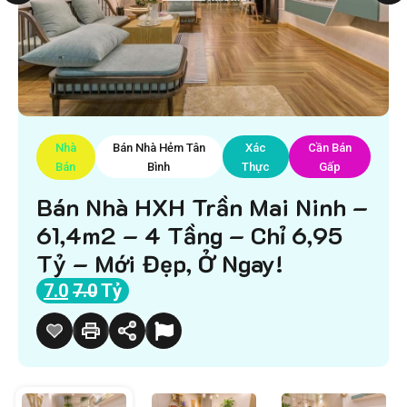
Nhà
Bán Nhà Hẻm Tân
Xác
Cần Bán
Bán
Bình
Thực
Gấp
Bán Nhà HXH Trần Mai Ninh –
61,4m2 – 4 Tầng – Chỉ 6,95
Tỷ – Mới Đẹp, Ở Ngay!
7.0
7.0
Tỷ