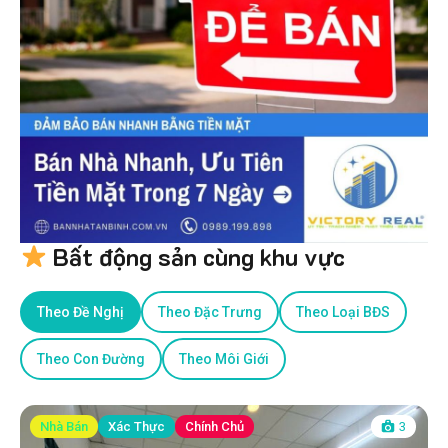
Bất động sản cùng khu vực
Theo Đề Nghị
Theo Đặc Trưng
Theo Loại BĐS
Theo Con Đường
Theo Môi Giới
Nhà Bán
Xác Thực
Chính Chủ
3