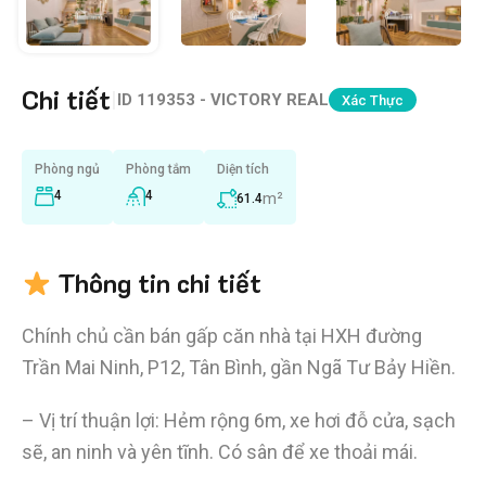
Chi tiết
|
ID
119353 - VICTORY REAL
Xác Thực
Phòng ngủ
Phòng tắm
Diện tích
4
4
m²
61.4
Thông tin chi tiết
Chính chủ cần bán gấp căn nhà tại HXH đường
Trần Mai Ninh, P12, Tân Bình, gần Ngã Tư Bảy Hiền.
– Vị trí thuận lợi: Hẻm rộng 6m, xe hơi đỗ cửa, sạch
sẽ, an ninh và yên tĩnh. Có sân để xe thoải mái.