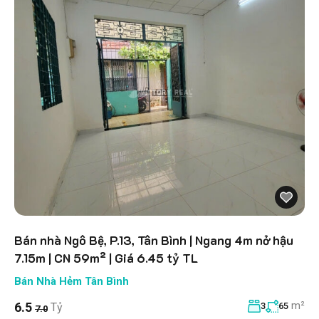
Bán nhà Ngô Bệ, P.13, Tân Bình | Ngang 4m nở hậu
7.15m | CN 59m² | Giá 6.45 tỷ TL
Bán Nhà Hẻm Tân Bình
m²
6.5
Tỷ
3
65
7.0