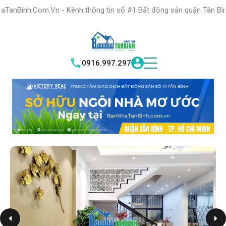
HỆ THỐNG TRUNG
TÂM GIAO DỊCH BĐS TỐT NHẤT QUẬN
n - Kênh thông tin số #1 Bất động sản quận Tân Bình "Nơi bạn tìm 
TÌM HIỂU NGAY
|
TÂN BÌNH
VICTORY REAL
0916.997.297