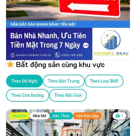
Bất động sản cùng khu vực
Theo Đề Nghị
Theo Đặc Trưng
Theo Loại BĐS
Theo Con Đường
Theo Môi Giới
Nhà Bán
Nhà Mở
Xác Thực
Cần Bán Gấp
1