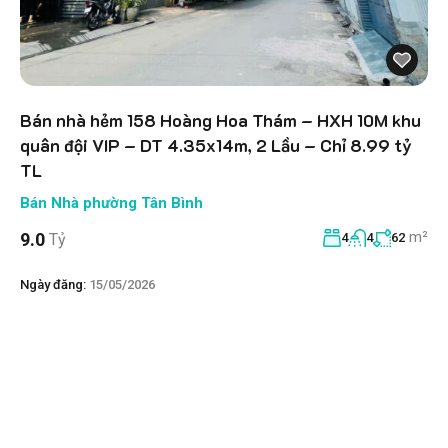
Bán nhà hẻm 158 Hoàng Hoa Thám – HXH 10M khu
quân đội VIP – DT 4.35x14m, 2 Lầu – Chỉ 8.99 tỷ
TL
Bán Nhà phường Tân Bình
m²
9.0
Tỷ
4
4
62
Ngày đăng:
15/05/2026