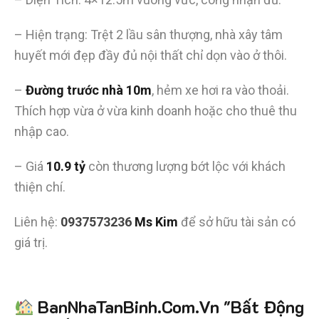
– Hiện trạng: Trệt 2 lầu sân thượng, nhà xây tâm
huyết mới đẹp đầy đủ nội thất chỉ dọn vào ở thôi.
–
Đường trước nhà 10m
, hẻm xe hơi ra vào thoải.
Thích hợp vừa ở vừa kinh doanh hoặc cho thuê thu
nhập cao.
– Giá
10.9 tỷ
còn thương lượng bớt lộc với khách
thiện chí.
Liên hệ:
0937573236
Ms Kim
để sở hữu tài sản có
giá trị.
Tiết kiệm
BanNhaTanBinh.Com.Vn "Bất Động
hơn 90%
thời gian
,
mua bán được nhanh hơn
và kiếm được nhiều tiền hơn với sự trợ giúp đắc lực của