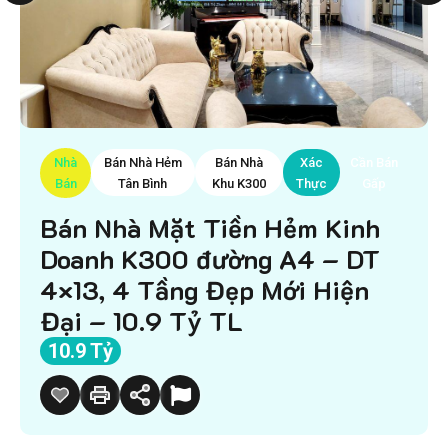
Nhà
Bán Nhà Hẻm
Bán Nhà
Xác
Cần Bán
Bán
Tân Bình
Khu K300
Thực
Gấp
Bán Nhà Mặt Tiền Hẻm Kinh
Doanh K300 đường A4 – DT
4×13, 4 Tầng Đẹp Mới Hiện
Đại – 10.9 Tỷ TL
10.9 Tỷ