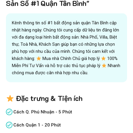
Sản Số #1 Quận Tân Bình"
đội ngũ chuyên gia
VICTORY REAL
Trên 10.500 Khách Hàng Đã Tìm Mua
Nhanh
Kênh thông tin số #1 bất động sản quận Tân Bình cập
nhật hàng ngày. Chúng tôi cung cấp dữ liệu tin đăng lớn
với đa dạng loại hình bất động sản: Nhà Phố, Villa, Biệt
thự, Toà Nhà, Khách Sạn giúp bạn có những lựa chọn
phù hợp với nhu cầu của mình. Chúng tôi cam kết với
khách hàng:
Mua nhà Chính Chủ giá hợp lý
100%
Miễn Phí Tư Vấn và hỗ trợ các thủ tục pháp lý
Nhanh
chóng mua được căn nhà hợp nhu cầu.
Đặc trưng & Tiện ích
Cách Q. Phú Nhuận - 5 Phút
Cách Quận 1 - 20 Phút