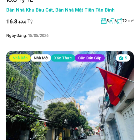
Bán Nhà Khu Bàu Cát
,
Bán Nhà Mặt Tiền Tân Bình
m²
16.8
Tỷ
5
6
72
17.6
Ngày đăng:
15/05/2026
Nhà Bán
Nhà Mở
Xác Thực
Cần Bán Gấp
5