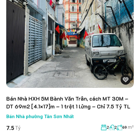
Bán Nhà HXH 5M Bành Văn Trân, cách MT 30M –
DT 69m2 [4.1×17]m – 1 trệt 1 lửng – Chỉ 7.5 Tỷ TL
Bán Nhà phường Tân Sơn Nhất
m²
7.5
Tỷ
2
2
69