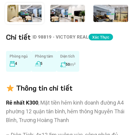
Chi tiết
|
ID
98819 - VICTORY REAL
Xác Thực
Phòng ngủ
Phòng tắm
Diện tích
4
5
m²
50
Thông tin chi tiết
Rẻ nhất K300
, Mặt tiền hẻm kinh doanh đường A4
phường 12 quận tân bình, hẻm thông Nguyễn Thái
Bình, Trương Hoàng Thanh
– Diện Tích: 4×12.5m vuông vức, công nhận đủ.