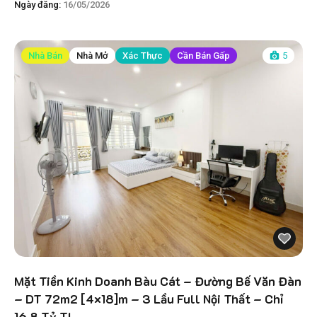
Ngày đăng:
16/05/2026
Nhà Bán
Nhà Mở
Xác Thực
Cần Bán Gấp
5
Mặt Tiền Kinh Doanh Bàu Cát – Đường Bế Văn Đàn
– DT 72m2 [4×18]m – 3 Lầu Full Nội Thất – Chỉ
16.8 Tỷ TL