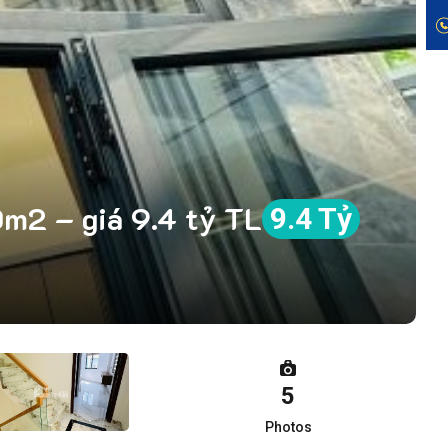
m2 – giá 9.4 tỷ TL
9.4 Tỷ
5
Photos