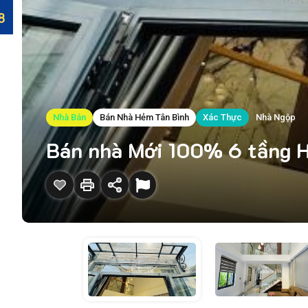
Nhà Bán
Bán Nhà Hẻm Tân Bình
Xác Thực
Nhà Ngộp
Bán nhà Mới 100% 6 tầng H