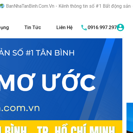
m.Vn - Kênh thông tin số #1 Bất động sản quận Tân Bình "Nơi bạ
Dụng
Tin Tức
Liên Hệ
0916.997.297