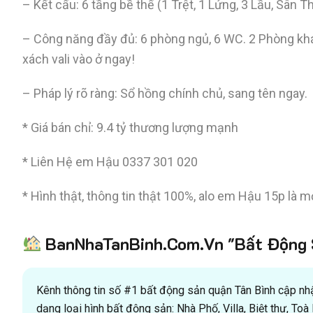
– Kết cấu: 6 tầng bề thế (1 Trệt, 1 Lửng, 3 Lầu, Sân T
– Công năng đầy đủ: 6 phòng ngủ, 6 WC. 2 Phòng khá
xách vali vào ở ngay!
– Pháp lý rõ ràng: Sổ hồng chính chủ, sang tên ngay.
* Giá bán chỉ: 9.4 tỷ thương lượng mạnh
* Liên Hệ em Hậu 0337 301 020
* Hình thật, thông tin thật 100%, alo em Hậu 15p là 
BanNhaTanBinh.Com.Vn "Bất Động S
Kênh thông tin số #1 bất động sản quận Tân Bình cập nhật
dạng loại hình bất động sản: Nhà Phố, Villa, Biệt thự, T