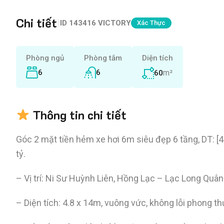
Chi tiết
|
ID
143416 VICTORY
Xác Thực
Phòng ngủ
Phòng tắm
Diện tích
6
6
m²
60
Thông tin chi tiết
Góc 2 mặt tiền hẻm xe hơi 6m siêu đẹp 6 tầng, DT: [4
tỷ.
– Vị trí: Ni Sư Huỳnh Liên, Hồng Lạc – Lạc Long Quân
– Diện tích: 4.8 x 14m, vuông vức, không lỗi phong th