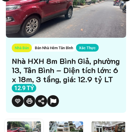
Nhà Bán
Bán Nhà Hẻm Tân Bình
Xác Thực
Nhà HXH 8m Bình Giả, phường
13, Tân Bình – Diện tích lớn: 6
x 18m, 3 tầng, giá: 12.9 tỷ LT
12.9 TỶ