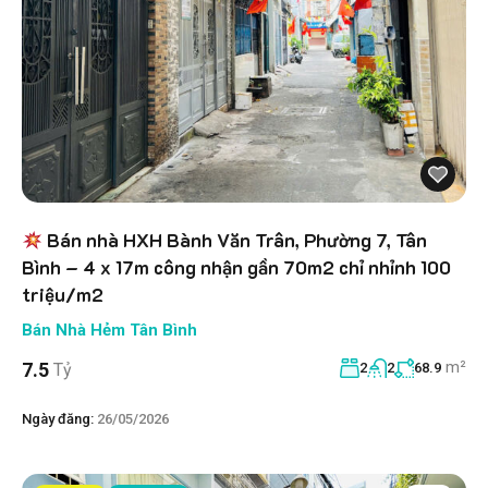
Bán nhà HXH Bành Văn Trân, Phường 7, Tân
Bình – 4 x 17m công nhận gần 70m2 chỉ nhỉnh 100
triệu/m2
Bán Nhà Hẻm Tân Bình
m²
7.5
Tỷ
2
2
68.9
Ngày đăng:
26/05/2026