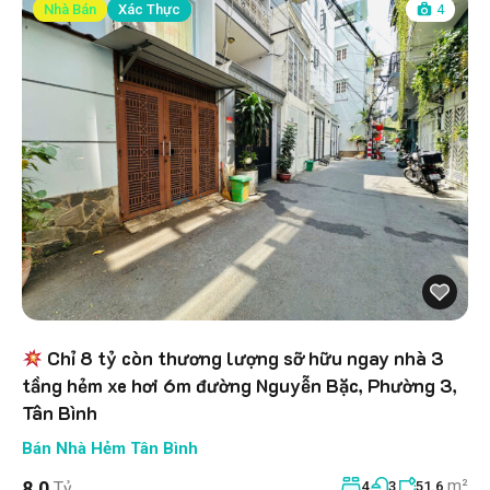
Nhà Bán
Xác Thực
4
Chỉ 8 tỷ còn thương lượng sỡ hữu ngay nhà 3
tầng hẻm xe hơi 6m đường Nguyễn Bặc, Phường 3,
Tân Bình
Bán Nhà Hẻm Tân Bình
m²
8.0
Tỷ
4
3
51.6