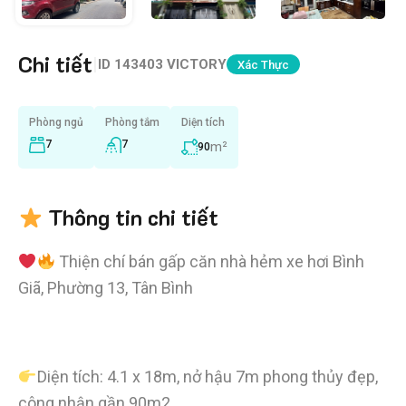
Chi tiết
|
ID
143403 VICTORY
Xác Thực
Phòng ngủ
Phòng tắm
Diện tích
7
7
m²
90
Thông tin chi tiết
Thiện chí bán gấp căn nhà hẻm xe hơi Bình
Giã, Phường 13, Tân Bình
Diện tích: 4.1 x 18m, nở hậu 7m phong thủy đẹp,
công nhận gần 90m2