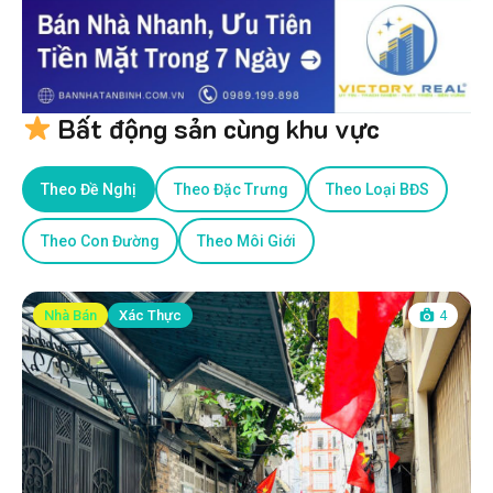
Bất động sản cùng khu vực
Theo Đề Nghị
Theo Đặc Trưng
Theo Loại BĐS
Theo Con Đường
Theo Môi Giới
Nhà Bán
Xác Thực
4