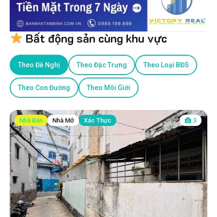
Bất động sản cùng khu vực
Theo Đề Nghị
Theo Đặc Trưng
Theo Loại BĐS
Theo Con Đường
Theo Môi Giới
Nhà Bán
Nhà Mở
Xác Thực
3