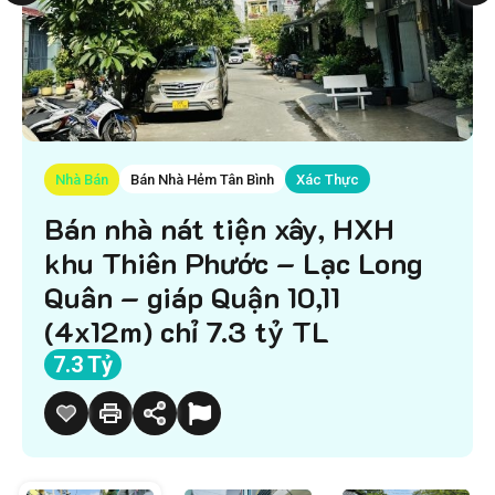
Nhà Bán
Bán Nhà Hẻm Tân Bình
Xác Thực
Bán nhà nát tiện xây, HXH
khu Thiên Phước – Lạc Long
Quân – giáp Quận 10,11
(4x12m) chỉ 7.3 tỷ TL
7.3 Tỷ