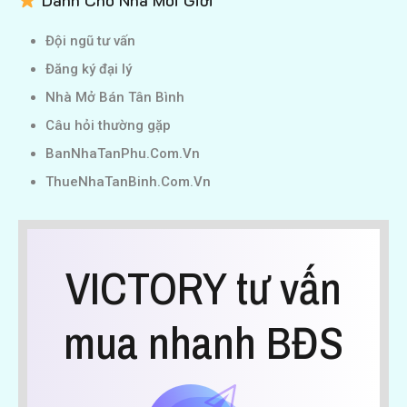
Dành Cho Nhà Môi Giới
Đội ngũ tư vấn
Đăng ký đại lý
Nhà Mở Bán Tân Bình
Câu hỏi thường gặp
BanNhaTanPhu.Com.Vn
ThueNhaTanBinh.Com.Vn
VICTORY tư vấn
mua nhanh BĐS