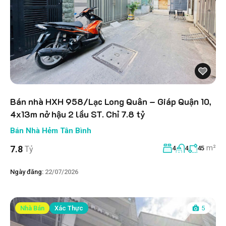
Bán nhà HXH 958/Lạc Long Quân – Giáp Quận 10,
4x13m nở hậu 2 lầu ST. Chỉ 7.8 tỷ
Bán Nhà Hẻm Tân Bình
m²
7.8
Tỷ
4
4
45
Ngày đăng:
22/07/2026
Nhà Bán
Xác Thực
5