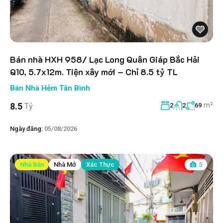
Bán nhà HXH 958/ Lạc Long Quân Giáp Bắc Hải
Q10, 5.7x12m. Tiện xây mới – Chỉ 8.5 tỷ TL
Bán Nhà Hẻm Tân Bình
m²
8.5
Tỷ
2
2
69
Ngày đăng:
05/08/2026
Nhà Bán
Nhà Mở
Xác Thực
5