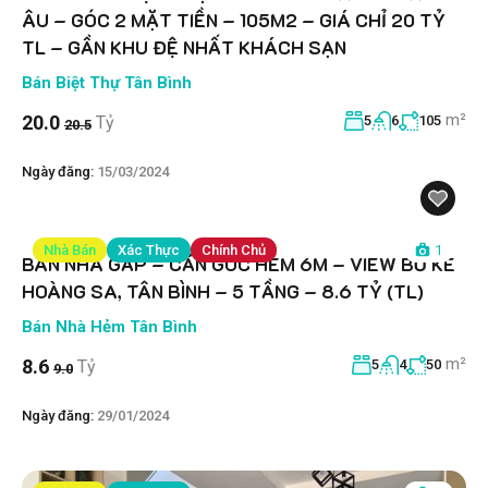
ÂU – GÓC 2 MẶT TIỀN – 105M2 – GIÁ CHỈ 20 TỶ
TL – GẦN KHU ĐỆ NHẤT KHÁCH SẠN
Bán Biệt Thự Tân Bình
m²
20.0
Tỷ
5
6
105
20.5
Ngày đăng:
15/03/2024
Nhà Bán
Xác Thực
Chính Chủ
1
BÁN NHÀ GẤP – CĂN GÓC HẺM 6M – VIEW BỜ KÈ
HOÀNG SA, TÂN BÌNH – 5 TẦNG – 8.6 TỶ (TL)
Bán Nhà Hẻm Tân Bình
m²
8.6
Tỷ
5
4
50
9.0
Ngày đăng:
29/01/2024