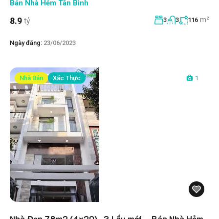
Bán Nhà Hẻm Tân Bình
m²
8.9
tỷ
3
3
116
Ngày đăng:
23/06/2023
Nhà Bán
Xác Thực
1
Nhà Đẹp 78m2 (4×20)- 3 Lầu mới – Bán Nhà Hẻm