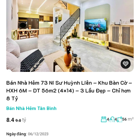
Bán Nhà Hẻm 73 Ni Sư Huỳnh Liên – Khu Bàn Cờ –
HXH 6M – DT 56m2 (4×14) – 3 Lầu Đẹp – Chỉ hơn
8 Tỷ
Bán Nhà Hẻm Tân Bình
m²
8.4
tỷ
4
4
56
9.0
Ngày đăng:
06/12/2023