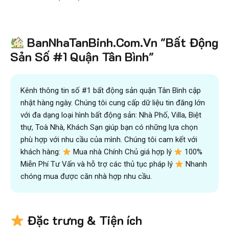
Tiết kiệm
BanNhaTanBinh.Com.Vn "Bất Động
hơn 90%
thời gian
,
mua bán được nhanh hơn
và kiếm được nhiều tiền hơn với sự trợ giúp đắc lực của
Sản Số #1 Quận Tân Bình"
đội ngũ chuyên gia
VICTORY REAL
Trên 10.500 Khách Hàng Đã Tìm Mua
Nhanh
Kênh thông tin số #1 bất động sản quận Tân Bình cập
nhật hàng ngày. Chúng tôi cung cấp dữ liệu tin đăng lớn
với đa dạng loại hình bất động sản: Nhà Phố, Villa, Biệt
thự, Toà Nhà, Khách Sạn giúp bạn có những lựa chọn
phù hợp với nhu cầu của mình. Chúng tôi cam kết với
khách hàng:
Mua nhà Chính Chủ giá hợp lý
100%
Miễn Phí Tư Vấn và hỗ trợ các thủ tục pháp lý
Nhanh
chóng mua được căn nhà hợp nhu cầu.
Đặc trưng & Tiện ích