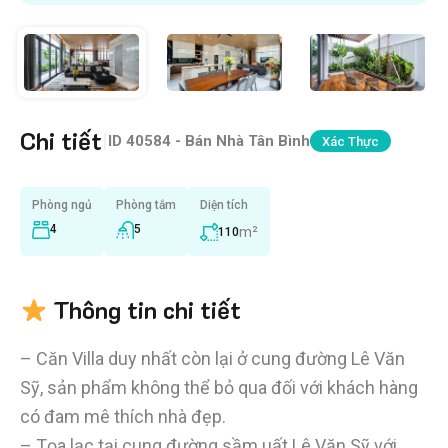
Chi tiết
|
ID
40584 - Bán Nhà Tân Bình
Xác Thực
Phòng ngủ
Phòng tắm
Diện tích
4
5
m²
110
Thông tin chi tiết
– Căn Villa duy nhất còn lại ở cung đường Lê Văn
Sỹ, sản phẩm không thể bỏ qua đối với khách hàng
có đam mê thích nhà đẹp.
– Tọa lạc tại cung đường sầm uất Lê Văn Sỹ với