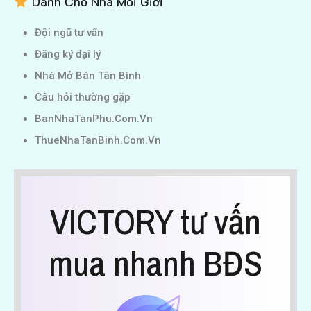
Dành Cho Nhà Môi Giới
Đội ngũ tư vấn
Đăng ký đại lý
Nhà Mở Bán Tân Bình
Câu hỏi thường gặp
BanNhaTanPhu.Com.Vn
ThueNhaTanBinh.Com.Vn
VICTORY tư vấn
mua nhanh BĐS