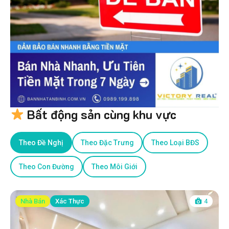
Bất động sản cùng khu vực
Theo Đề Nghị
Theo Đặc Trưng
Theo Loại BĐS
Theo Con Đường
Theo Môi Giới
Nhà Bán
Xác Thực
4