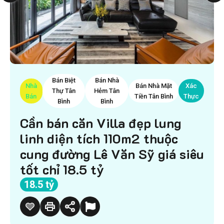
Bán Biệt
Bán Nhà
Nhà
Bán Nhà Mặt
Xác
Thự Tân
Hẻm Tân
Bán
Tiền Tân Bình
Thực
Bình
Bình
Cần bán căn Villa đẹp lung
linh diện tích 110m2 thuộc
cung đường Lê Văn Sỹ giá siêu
tốt chỉ 18.5 tỷ
18.5 tỷ