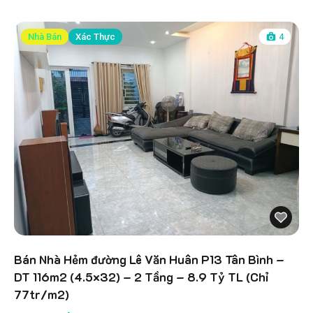
Nhà Bán
Xác Thực
4
Bán Nhà Hẻm đường Lê Văn Huân P13 Tân Bình –
DT 116m2 (4.5×32) – 2 Tầng – 8.9 Tỷ TL (Chỉ
77tr/m2)