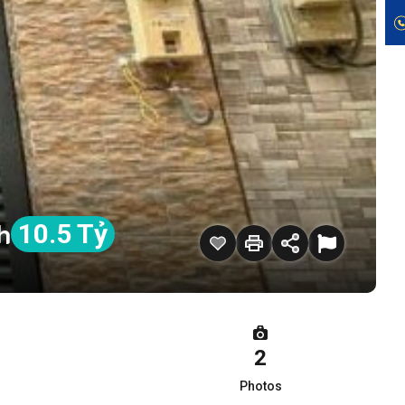
h
10.5 Tỷ
2
Photos