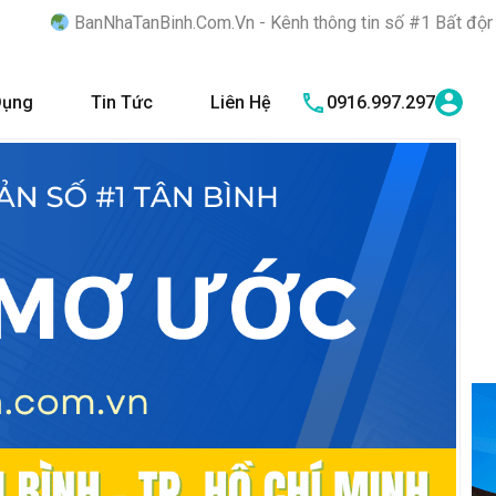
Binh.Com.Vn - Kênh thông tin số #1 Bất động sản quận Tân Bình 
Dụng
Tin Tức
Liên Hệ
0916.997.297