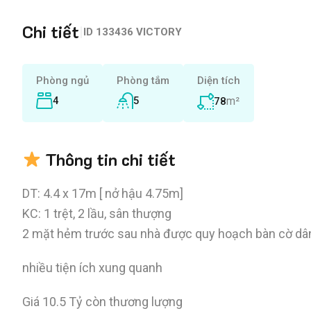
Chi tiết
|
ID
133436 VICTORY
Phòng ngủ
Phòng tắm
Diện tích
4
5
m²
78
Thông tin chi tiết
DT: 4.4 x 17m [ nở hậu 4.75m]
KC: 1 trệt, 2 lầu, sân thượng
2 mặt hẻm trước sau nhà được quy hoạch bàn cờ dân
nhiều tiện ích xung quanh
Giá 10.5 Tỷ còn thương lượng