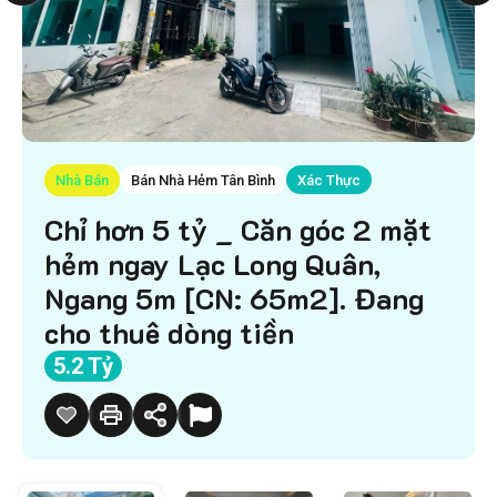
Nhà Bán
Bán Nhà Hẻm Tân Bình
Xác Thực
Chỉ hơn 5 tỷ _ Căn góc 2 mặt
hẻm ngay Lạc Long Quân,
Ngang 5m [CN: 65m2]. Đang
cho thuê dòng tiền
5.2 Tỷ