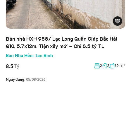
Bán nhà HXH 958/ Lạc Long Quân Giáp Bắc Hải
Q10, 5.7x12m. Tiện xây mới – Chỉ 8.5 tỷ TL
Bán Nhà Hẻm Tân Bình
m²
8.5
Tỷ
2
2
69
Ngày đăng:
05/08/2026