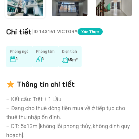
Chi tiết
|
ID
143161 VICTORY
Xác Thực
Phòng ngủ
Phòng tắm
Diện tích
3
3
m²
65
Thông tin chi tiết
– Kết cấu: Trệt + 1 Lầu
– Đang cho thuê dòng tiền mua về ở tiếp tục cho
thuê thu nhập ổn định.
– DT: 5x13m [không lỗi phong thủy, không dính quy
hoạch].