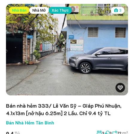
Nhà Bán
Nhà Mở
Xác Thực
3
Bán nhà hẻm 333/ Lê Văn Sỹ – Giáp Phú Nhuận,
4.1x13m [nở hậu 6.25m] 2 Lầu. Chỉ 9.4 tỷ TL
Bán Nhà Hẻm Tân Bình
m²
9.4
Tỷ
3
3
72