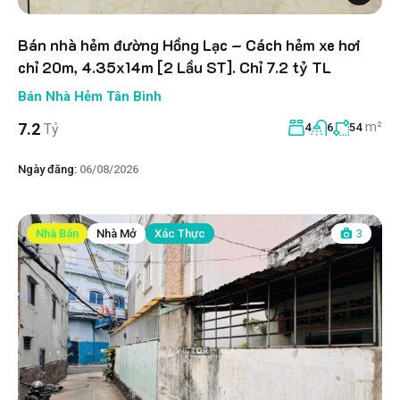
Bán nhà hẻm đường Hồng Lạc – Cách hẻm xe hơi
chỉ 20m, 4.35x14m [2 Lầu ST]. Chỉ 7.2 tỷ TL
Bán Nhà Hẻm Tân Bình
m²
7.2
Tỷ
4
6
54
Ngày đăng:
06/08/2026
Nhà Bán
Nhà Mở
Xác Thực
3