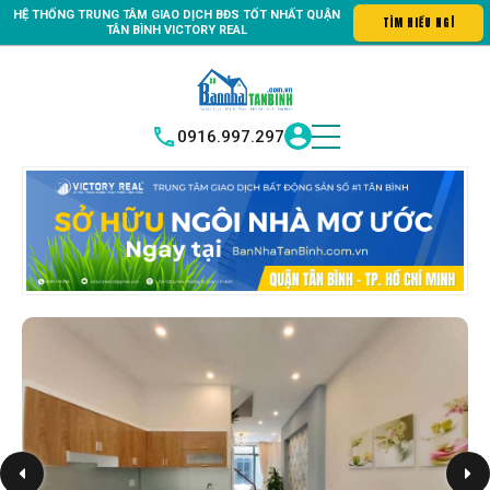
HỆ THỐNG TRUNG
TÂM GIAO DỊCH BĐS TỐT NHẤT QUẬN
Bất động sản quận Tân Bình "Nơi bạn tìm kiếm bất động sản hoàn hả
TÌM
|
TÂN BÌNH
VICTORY REAL
0916.997.297