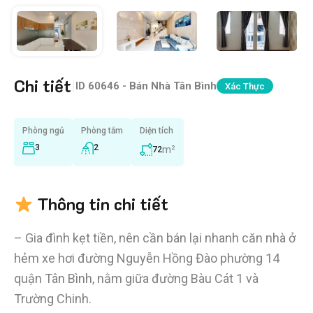
Chi tiết
|
ID
60646 - Bán Nhà Tân Bình
Xác Thực
Phòng ngủ
Phòng tắm
Diện tích
3
2
m²
72
Thông tin chi tiết
– Gia đình kẹt tiền, nên cần bán lại nhanh căn nhà ở
hẻm xe hơi đường Nguyễn Hồng Đào phường 14
quận Tân Bình, nằm giữa đường Bàu Cát 1 và
Trường Chinh.