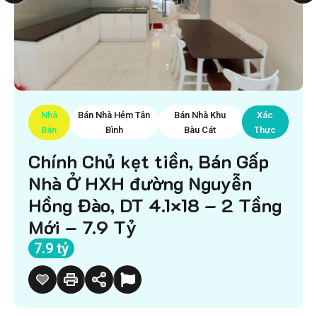
Nhà
Bán Nhà Hẻm Tân
Bán Nhà Khu
Xác
Bán
Bình
Bàu Cát
Thực
Chính Chủ kẹt tiền, Bán Gấp
Nhà Ở HXH đường Nguyễn
Hồng Đào, DT 4.1×18 – 2 Tầng
Mới – 7.9 Tỷ
7.9 tỷ