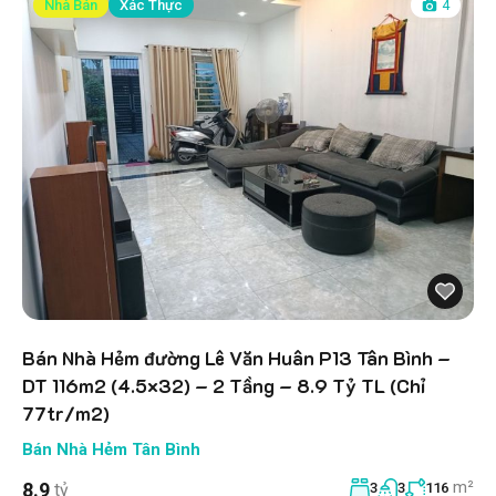
Nhà Bán
Xác Thực
4
Bán Nhà Hẻm đường Lê Văn Huân P13 Tân Bình –
DT 116m2 (4.5×32) – 2 Tầng – 8.9 Tỷ TL (Chỉ
77tr/m2)
Bán Nhà Hẻm Tân Bình
m²
8.9
tỷ
3
3
116