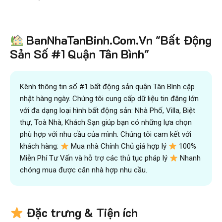
Tiết kiệm
BanNhaTanBinh.Com.Vn "Bất Động
hơn 90%
thời gian
,
mua bán được nhanh hơn
và kiếm được nhiều tiền hơn với sự trợ giúp đắc lực của
Sản Số #1 Quận Tân Bình"
đội ngũ chuyên gia
VICTORY REAL
Trên 10.500 Khách Hàng Đã Tìm Mua
Nhanh
Kênh thông tin số #1 bất động sản quận Tân Bình cập
nhật hàng ngày. Chúng tôi cung cấp dữ liệu tin đăng lớn
với đa dạng loại hình bất động sản: Nhà Phố, Villa, Biệt
thự, Toà Nhà, Khách Sạn giúp bạn có những lựa chọn
phù hợp với nhu cầu của mình. Chúng tôi cam kết với
khách hàng:
Mua nhà Chính Chủ giá hợp lý
100%
Miễn Phí Tư Vấn và hỗ trợ các thủ tục pháp lý
Nhanh
chóng mua được căn nhà hợp nhu cầu.
Đặc trưng & Tiện ích