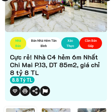
Nhà
Bán Nhà Hẻm Tân
Xác
Cần Bán
Bán
Bình
Thực
Gấp
Cực rẻ! Nhà C4 hẻm 6m Nhất
Chi Mai P.13, DT 85m2, giá chỉ
8 tỷ 8 TL
8.8 Tỷ TL