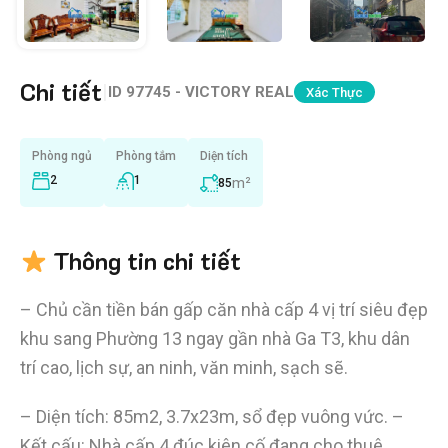
Chi tiết
|
ID
97745 - VICTORY REAL
Xác Thực
Phòng ngủ
Phòng tắm
Diện tích
2
1
m²
85
Thông tin chi tiết
– Chủ cần tiền bán gấp căn nhà cấp 4 vị trí siêu đẹp
khu sang Phường 13 ngay gần nhà Ga T3, khu dân
trí cao, lịch sự, an ninh, văn minh, sạch sẽ.
– Diện tích: 85m2, 3.7x23m, sổ đẹp vuông vức. –
Kết cấu: Nhà cấp 4 đúc kiên cố đang cho thuê