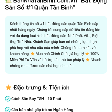
BanNhaTanBinh.Com.Vn "Bất Động
và kiếm được nhiều tiền hơn với sự trợ giúp đắc lực của
Sản Số #1 Quận Tân Bình"
đội ngũ chuyên gia
VICTORY REAL
Trên 10.500 Khách Hàng Đã Tìm Mua
Nhanh
Kênh thông tin số #1 bất động sản quận Tân Bình cập
nhật hàng ngày. Chúng tôi cung cấp dữ liệu tin đăng lớn
với đa dạng loại hình bất động sản: Nhà Phố, Villa, Biệt
thự, Toà Nhà, Khách Sạn giúp bạn có những lựa chọn
phù hợp với nhu cầu của mình. Chúng tôi cam kết với
khách hàng:
Mua nhà Chính Chủ giá hợp lý
100%
Miễn Phí Tư Vấn và hỗ trợ các thủ tục pháp lý
Nhanh
chóng mua được căn nhà hợp nhu cầu.
Đặc trưng & Tiện ích
Cách Sân Bay TSN - 10 Phút
Cần bán nhà gấp trả nợ Ngân Hàng