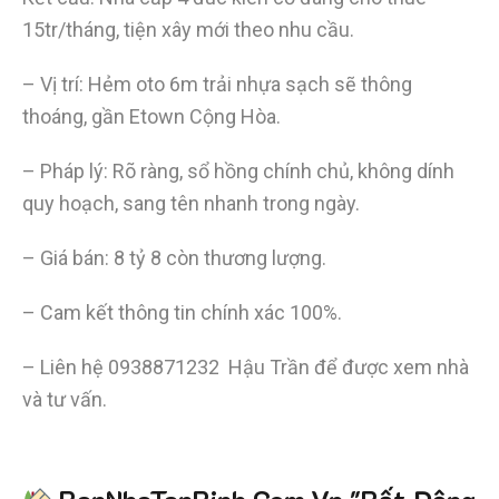
15tr/tháng, tiện xây mới theo nhu cầu.
– Vị trí: Hẻm oto 6m trải nhựa sạch sẽ thông
thoáng, gần Etown Cộng Hòa.
– Pháp lý: Rõ ràng, sổ hồng chính chủ, không dính
quy hoạch, sang tên nhanh trong ngày.
– Giá bán: 8 tỷ 8 còn thương lượng.
– Cam kết thông tin chính xác 100%.
– Liên hệ 0938871232 Hậu Trần để được xem nhà
và tư vấn.
Tiết kiệm
hơn 90%
thời gian
,
mua bán được nhanh hơn