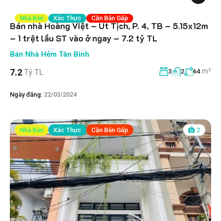
Nhà Bán
Xác Thực
Cần Bán Gấp
Bán nhà Hoàng Việt – Út Tịch, P. 4, TB – 5.15x12m
– 1 trệt lầu ST vào ở ngay – 7.2 tỷ TL
Bán Nhà Hẻm Tân Bình
m²
7.2
Tỷ TL
3
2
64
Ngày đăng:
22/03/2024
Nhà Bán
Xác Thực
Cần Bán Gấp
2