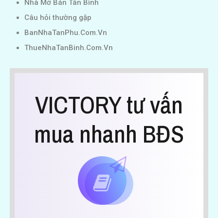
Nhà Mở Bán Tân Bình
Câu hỏi thường gặp
BanNhaTanPhu.Com.Vn
ThueNhaTanBinh.Com.Vn
VICTORY tư vấn
mua nhanh BĐS