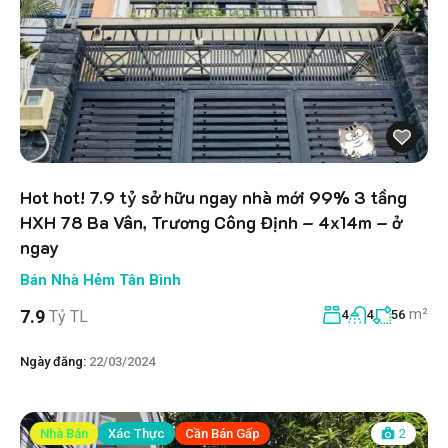
Hot hot! 7.9 tỷ sở hữu ngay nhà mới 99% 3 tầng
HXH 78 Ba Vân, Trương Công Định – 4x14m – ở
ngay
Bán Nhà Hẻm Tân Bình
m²
7.9
Tỷ TL
4
4
56
Ngày đăng:
22/03/2024
Nhà Bán
Xác Thực
Cần Bán Gấp
2