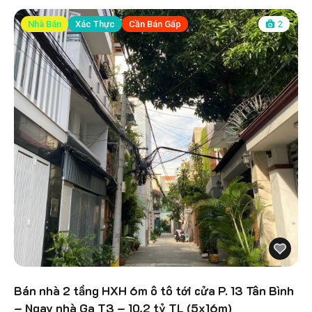
Nhà Bán
Xác Thực
Cần Bán Gấp
2
Bán nhà 2 tầng HXH 6m ô tô tới cửa P. 13 Tân Bình
– Ngay nhà Ga T3 – 10,2 tỷ TL (5x16m)