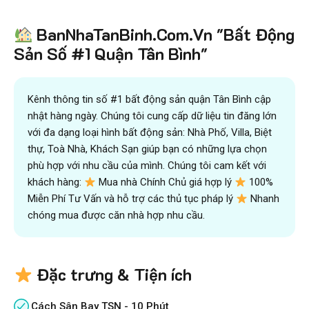
Tiết kiệm
BanNhaTanBinh.Com.Vn "Bất Động
hơn 90%
thời gian
,
mua bán được nhanh hơn
và kiếm được nhiều tiền hơn với sự trợ giúp đắc lực của
Sản Số #1 Quận Tân Bình"
đội ngũ chuyên gia
VICTORY REAL
Trên 10.500 Khách Hàng Đã Tìm Mua
Nhanh
Kênh thông tin số #1 bất động sản quận Tân Bình cập
nhật hàng ngày. Chúng tôi cung cấp dữ liệu tin đăng lớn
với đa dạng loại hình bất động sản: Nhà Phố, Villa, Biệt
thự, Toà Nhà, Khách Sạn giúp bạn có những lựa chọn
phù hợp với nhu cầu của mình. Chúng tôi cam kết với
khách hàng:
Mua nhà Chính Chủ giá hợp lý
100%
Miễn Phí Tư Vấn và hỗ trợ các thủ tục pháp lý
Nhanh
chóng mua được căn nhà hợp nhu cầu.
Đặc trưng & Tiện ích
Cách Sân Bay TSN - 10 Phút