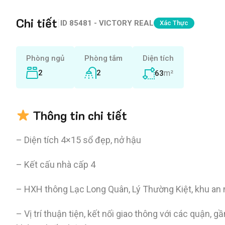
Chi tiết
|
ID
85481 - VICTORY REAL
Xác Thực
Phòng ngủ
Phòng tắm
Diện tích
2
2
m²
63
Thông tin chi tiết
– Diện tích 4×15 sổ đẹp, nở hậu
– Kết cấu nhà cấp 4
– HXH thông Lạc Long Quân, Lý Thường Kiệt, khu an ni
– Vị trí thuận tiện, kết nối giao thông với các quận, 