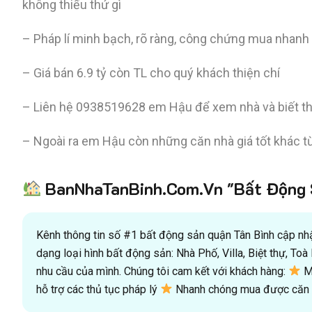
không thiếu thứ gì
– Pháp lí minh bạch, rõ ràng, công chứng mua nhan
– Giá bán 6.9 tỷ còn TL cho quý khách thiện chí
– Liên hệ 0938519628 em Hậu để xem nhà và biết th
– Ngoài ra em Hậu còn những căn nhà giá tốt khác từ
BanNhaTanBinh.Com.Vn "Bất Động S
Kênh thông tin số #1 bất động sản quận Tân Bình cập nhật
dạng loại hình bất động sản: Nhà Phố, Villa, Biệt thự, T
nhu cầu của mình. Chúng tôi cam kết với khách hàng:
Mu
hỗ trợ các thủ tục pháp lý
Nhanh chóng mua được căn n