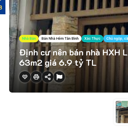
Nhà Bán
Bán Nhà Hẻm Tân Bình
Xác Thực
Chủ ngộp, c
Định cư nên bán nhà HXH L
63m2 giá 6.9 tỷ TL