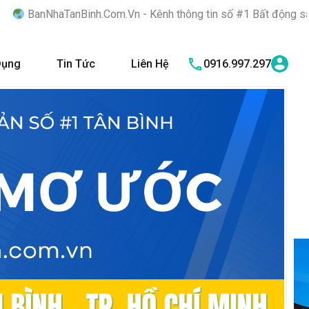
Com.Vn - Kênh thông tin số #1 Bất động sản quận Tân Bình "Nơi 
Dụng
Tin Tức
Liên Hệ
0916.997.297