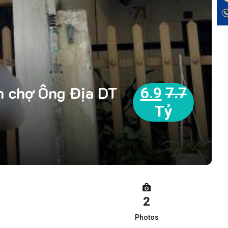
n chợ Ông Địa DT
6.9
7.7
Tỷ
2
Photos