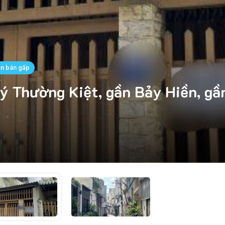
ần bán gấp
ý Thường Kiệt, gần Bảy Hiền, gầ