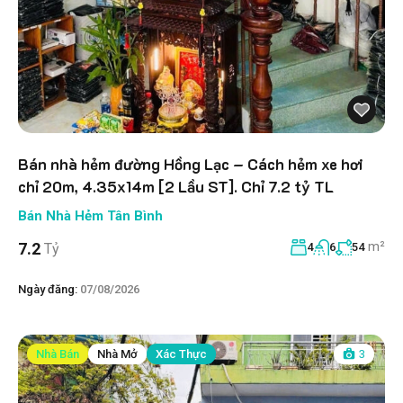
Bán nhà hẻm đường Hồng Lạc – Cách hẻm xe hơi
chỉ 20m, 4.35x14m [2 Lầu ST]. Chỉ 7.2 tỷ TL
Bán Nhà Hẻm Tân Bình
m²
7.2
Tỷ
4
6
54
Ngày đăng:
07/08/2026
Nhà Bán
Nhà Mở
Xác Thực
3