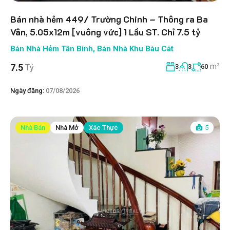
Bán nhà hẻm 449/ Trường Chinh – Thông ra Ba
Vân, 5.05x12m [vuông vức] 1 Lầu ST. Chỉ 7.5 tỷ
Bán Nhà Hẻm Tân Bình
,
Bán Nhà Khu Bàu Cát
m²
7.5
Tỷ
3
3
60
Ngày đăng:
07/08/2026
Nhà Bán
Nhà Mở
Xác Thực
5