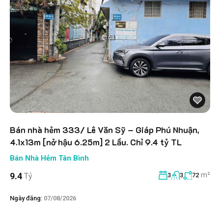
Bán nhà hẻm 333/ Lê Văn Sỹ – Giáp Phú Nhuận,
4.1x13m [nở hậu 6.25m] 2 Lầu. Chỉ 9.4 tỷ TL
Bán Nhà Hẻm Tân Bình
m²
9.4
Tỷ
3
3
72
Ngày đăng:
07/08/2026