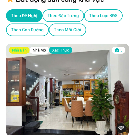
Theo Đề Nghị
Theo Đặc Trưng
Theo Loại BĐS
Theo Con Đường
Theo Môi Giới
Nhà Bán
Nhà Mở
Xác Thực
5