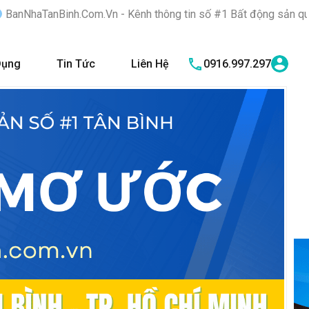
m.Vn - Kênh thông tin số #1 Bất động sản quận Tân Bình "Nơi bạn
Dụng
Tin Tức
Liên Hệ
0916.997.297