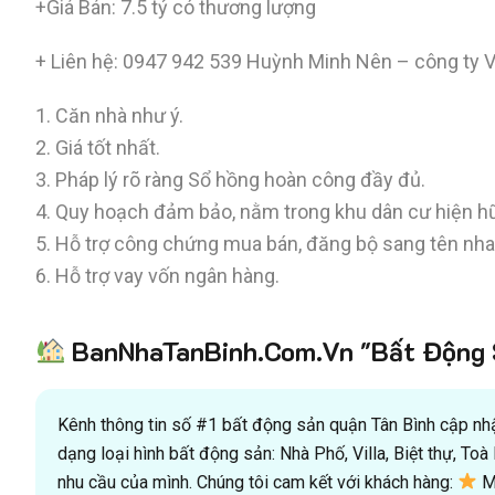
+Giá Bán: 7.5 tỷ có thương lượng
+ Liên hệ: 0947 942 539 Huỳnh Minh Nên – công ty V
1. Căn nhà như ý.
2. Giá tốt nhất.
3. Pháp lý rõ ràng Sổ hồng hoàn công đầy đủ.
4. Quy hoạch đảm bảo, nằm trong khu dân cư hiện h
5. Hỗ trợ công chứng mua bán, đăng bộ sang tên nh
6. Hỗ trợ vay vốn ngân hàng.
BanNhaTanBinh.Com.Vn "Bất Động S
Kênh thông tin số #1 bất động sản quận Tân Bình cập nhật
dạng loại hình bất động sản: Nhà Phố, Villa, Biệt thự, T
nhu cầu của mình. Chúng tôi cam kết với khách hàng:
Mu