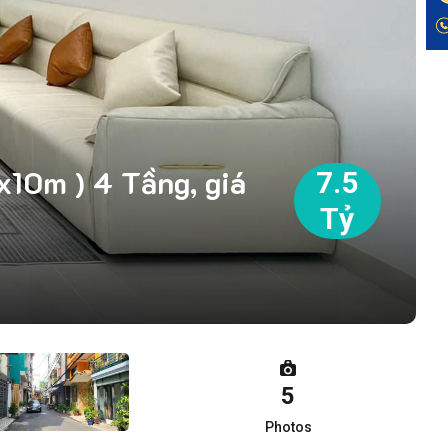
10m ) 4 Tầng, giá
7.5
Tỷ
5
Photos