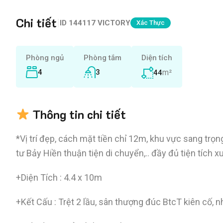
Chi tiết
|
ID
144117 VICTORY
Xác Thực
Phòng ngủ
Phòng tắm
Diện tích
4
3
m²
44
Thông tin chi tiết
*Vị trí đẹp, cách mặt tiền chỉ 12m, khu vực sang tr
tư Bảy Hiền thuận tiện di chuyển,.. đầy đủ tiện tích 
+Diện Tích : 4.4 x 10m
+Kết Cấu : Trệt 2 lầu, sân thượng đúc BtcT kiên cố, 