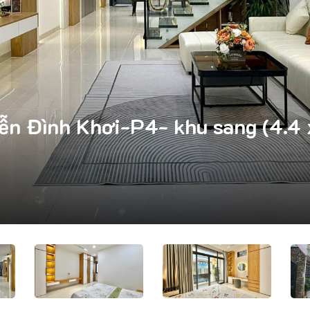
n Đình Khơi-P4- khu sang (4.4 x