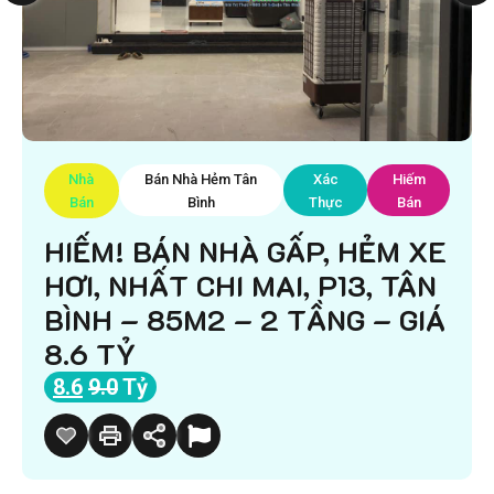
Nhà
Bán Nhà Hẻm Tân
Xác
Hiếm
Bán
Bình
Thực
Bán
HIẾM! BÁN NHÀ GẤP, HẺM XE
HƠI, NHẤT CHI MAI, P13, TÂN
BÌNH – 85M2 – 2 TẦNG – GIÁ
8.6 TỶ
8.6
9.0
Tỷ