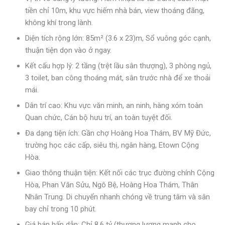
tiền chỉ 10m, khu vực hiếm nhà bán, view thoáng đãng,
không khí trong lành.
Diện tích rộng lớn: 85m² (3.6 x 23)m, Sổ vuông góc cạnh,
thuận tiện dọn vào ở ngay.
Kết cấu hợp lý: 2 tầng (trệt lầu sân thượng), 3 phòng ngủ,
3 toilet, ban công thoáng mát, sân trước nhà để xe thoải
mái.
Dân trí cao: Khu vực văn minh, an ninh, hàng xóm toàn
Quan chức, Cán bộ hưu trí, an toàn tuyệt đối.
Đa dạng tiện ích: Gần chợ Hoàng Hoa Thám, BV Mỹ Đức,
trường học các cấp, siêu thị, ngân hàng, Etown Cộng
Hòa.
Giao thông thuận tiện: Kết nối các trục đường chính Cộng
Hòa, Phan Văn Sửu, Ngô Bệ, Hoàng Hoa Thám, Thân
Nhân Trung. Di chuyển nhanh chóng về trung tâm và sân
bay chỉ trong 10 phút.
Giá bán hấp dẫn: Chỉ 8.6 tỷ (thương lượng mạnh cho