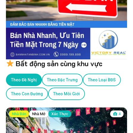
Bất động sản cùng khu vực
Theo Đề Nghị
Theo Đặc Trưng
Theo Loại BĐS
Theo Con Đường
Theo Môi Giới
Nhà Bán
Nhà Mở
Xác Thực
4