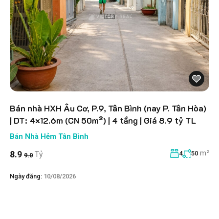
Bán nhà HXH Âu Cơ, P.9, Tân Bình (nay P. Tân Hòa)
| DT: 4×12.6m (CN 50m²) | 4 tầng | Giá 8.9 tỷ TL
Bán Nhà Hẻm Tân Bình
m²
8.9
Tỷ
4
50
9.0
Ngày đăng:
10/08/2026