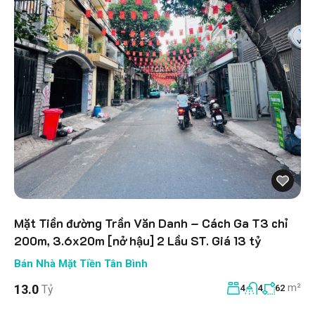
Mặt Tiền đường Trần Văn Danh – Cách Ga T3 chỉ
200m, 3.6x20m [nở hậu] 2 Lầu ST. Giá 13 tỷ
Bán Nhà Mặt Tiền Tân Bình
m²
13.0
Tỷ
4
4
62