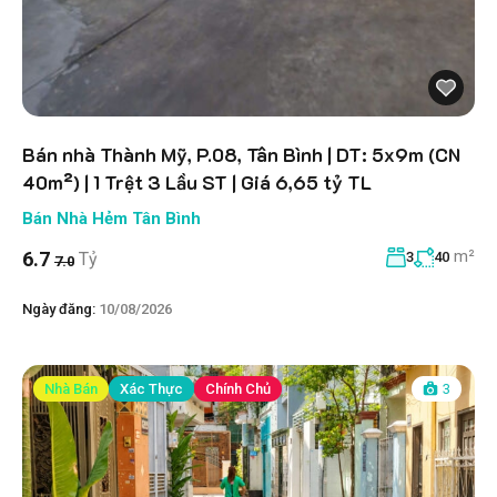
Bán nhà Thành Mỹ, P.08, Tân Bình | DT: 5x9m (CN
40m²) | 1 Trệt 3 Lầu ST | Giá 6,65 tỷ TL
Bán Nhà Hẻm Tân Bình
m²
6.7
Tỷ
3
40
7.0
Ngày đăng:
10/08/2026
Nhà Bán
Xác Thực
Chính Chủ
3