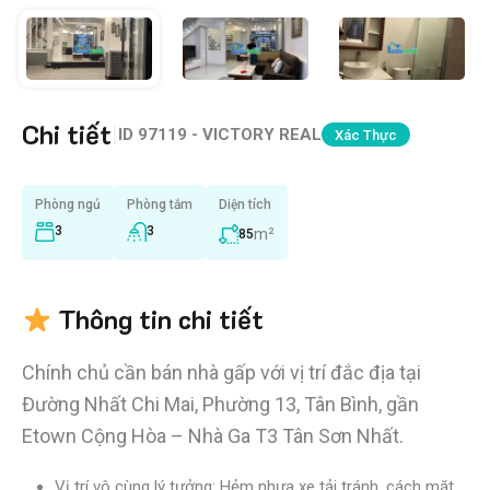
Chi tiết
|
ID
97119 - VICTORY REAL
Xác Thực
Phòng ngủ
Phòng tắm
Diện tích
3
3
m²
85
Thông tin chi tiết
Chính chủ cần bán nhà gấp với vị trí đắc địa tại
Đường Nhất Chi Mai, Phường 13, Tân Bình, gần
Etown Cộng Hòa – Nhà Ga T3 Tân Sơn Nhất.
Vị trí vô cùng lý tưởng: Hẻm nhựa xe tải tránh, cách mặt