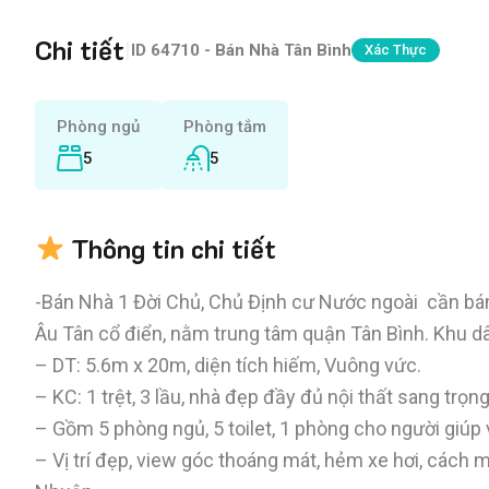
Chi tiết
|
ID
64710 - Bán Nhà Tân Bình
Xác Thực
Phòng ngủ
Phòng tắm
5
5
Thông tin chi tiết
-Bán Nhà 1 Đời Chủ, Chủ Định cư Nước ngoài cần bán 
Âu Tân cổ điển, nằm trung tâm quận Tân Bình. Khu dân 
– DT: 5.6m x 20m, diện tích hiếm, Vuông vức.
– KC: 1 trệt, 3 lầu, nhà đẹp đầy đủ nội thất sang trọn
– Gồm 5 phòng ngủ, 5 toilet, 1 phòng cho người giúp 
– Vị trí đẹp, view góc thoáng mát, hẻm xe hơi, cách 