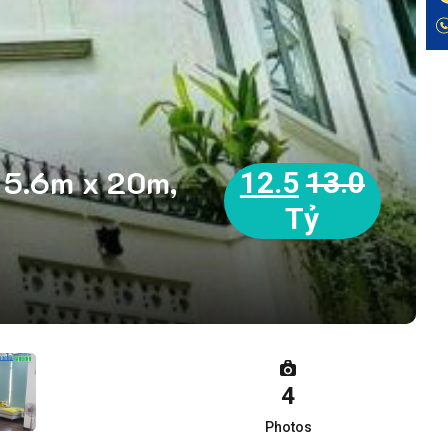
 5.6m x 20m,
12.5
13.0
Tỷ
4
Photos