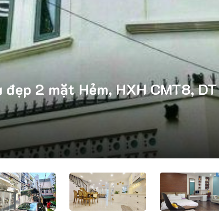
lầu đẹp 2 mặt Hẻm, HXH CMT8, DT