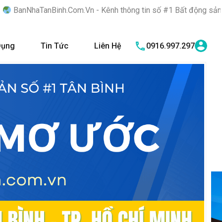
om.Vn - Kênh thông tin số #1 Bất động sản quận Tân Bình "Nơi b
Dụng
Tin Tức
Liên Hệ
0916.997.297