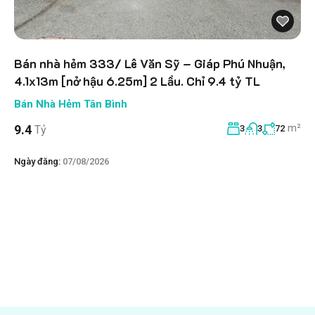
Bán nhà hẻm 333/ Lê Văn Sỹ – Giáp Phú Nhuận,
4.1x13m [nở hậu 6.25m] 2 Lầu. Chỉ 9.4 tỷ TL
Bán Nhà Hẻm Tân Bình
m²
9.4
Tỷ
3
3
72
Ngày đăng:
07/08/2026