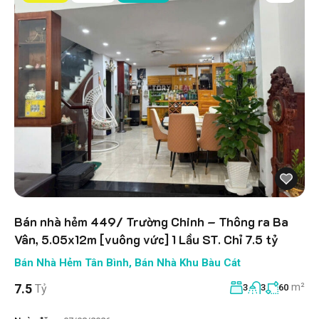
Bán nhà hẻm 449/ Trường Chinh – Thông ra Ba
Vân, 5.05x12m [vuông vức] 1 Lầu ST. Chỉ 7.5 tỷ
Bán Nhà Hẻm Tân Bình
,
Bán Nhà Khu Bàu Cát
m²
7.5
Tỷ
3
3
60