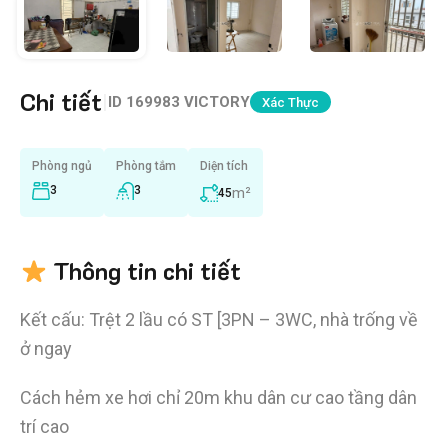
Chi tiết
|
ID
169983 VICTORY
Xác Thực
Phòng ngủ
Phòng tắm
Diện tích
3
3
m²
45
Thông tin chi tiết
Kết cấu: Trệt 2 lầu có ST [3PN – 3WC, nhà trống về
ở ngay
Cách hẻm xe hơi chỉ 20m khu dân cư cao tầng dân
trí cao