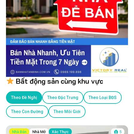
Bất động sản cùng khu vực
Theo Đề Nghị
Theo Đặc Trưng
Theo Loại BĐS
Theo Con Đường
Theo Môi Giới
Nhà Bán
Nhà Mở
Xác Thực
5