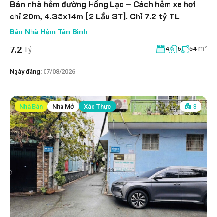
Bán nhà hẻm đường Hồng Lạc – Cách hẻm xe hơi
chỉ 20m, 4.35x14m [2 Lầu ST]. Chỉ 7.2 tỷ TL
Bán Nhà Hẻm Tân Bình
m²
7.2
Tỷ
4
6
54
Ngày đăng:
07/08/2026
Nhà Bán
Nhà Mở
Xác Thực
3