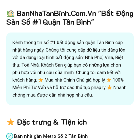
Tiết kiệm
BanNhaTanBinh.Com.Vn "Bất Động
hơn 90%
thời gian
,
mua bán được nhanh hơn
và kiếm được nhiều tiền hơn với sự trợ giúp đắc lực của
Sản Số #1 Quận Tân Bình"
đội ngũ chuyên gia
VICTORY REAL
Trên 10.500 Khách Hàng Đã Tìm Mua
Nhanh
Kênh thông tin số #1 bất động sản quận Tân Bình cập
nhật hàng ngày. Chúng tôi cung cấp dữ liệu tin đăng lớn
với đa dạng loại hình bất động sản: Nhà Phố, Villa, Biệt
thự, Toà Nhà, Khách Sạn giúp bạn có những lựa chọn
phù hợp với nhu cầu của mình. Chúng tôi cam kết với
khách hàng:
Mua nhà Chính Chủ giá hợp lý
100%
Miễn Phí Tư Vấn và hỗ trợ các thủ tục pháp lý
Nhanh
chóng mua được căn nhà hợp nhu cầu.
Đặc trưng & Tiện ích
Bán nhà gần Metro Số 2 Tân Bình