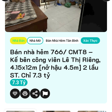
Nhà Bán
Nhà Mở
Bán Nhà Hẻm Tân Bình
Xác Thực
Bán nhà hẻm 766/ CMT8 –
Kế bên công viên Lê Thị Riêng,
4.15x12m [nở hậu 4.5m] 2 lầu
ST. Chỉ 7.3 tỷ
7.3 Tỷ