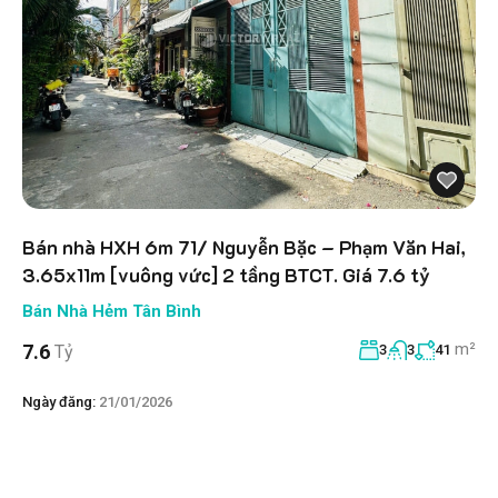
Bán nhà HXH 6m 71/ Nguyễn Bặc – Phạm Văn Hai,
3.65x11m [vuông vức] 2 tầng BTCT. Giá 7.6 tỷ
Bán Nhà Hẻm Tân Bình
m²
7.6
Tỷ
3
3
41
Ngày đăng:
21/01/2026