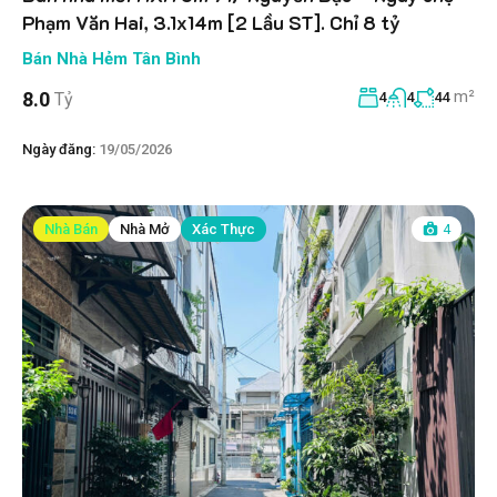
Phạm Văn Hai, 3.1x14m [2 Lầu ST]. Chỉ 8 tỷ
Bán Nhà Hẻm Tân Bình
m²
8.0
Tỷ
4
4
44
Ngày đăng:
19/05/2026
Nhà Bán
Nhà Mở
Xác Thực
4