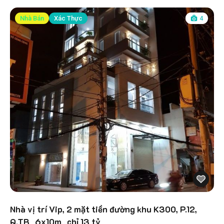
Nhà Bán
Xác Thực
4
Nhà vị trí Vip, 2 mặt tiền đường khu K300, P.12,
Q.TB_6x10m_chỉ 13 tỷ