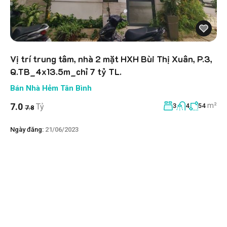
Vị trí trung tâm, nhà 2 mặt HXH Bùi Thị Xuân, P.3,
Q.TB_4x13.5m_chỉ 7 tỷ TL.
Bán Nhà Hẻm Tân Bình
m²
7.0
Tỷ
3
4
54
7.8
Ngày đăng:
21/06/2023