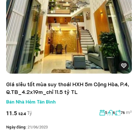
Giá siêu tốt mùa suy thoái HXH 5m Cộng Hòa, P.4,
Q.TB_4.2x19m_chỉ 11.5 tỷ TL
Bán Nhà Hẻm Tân Bình
m²
11.5
Tỷ
5
6
76
12.4
Ngày đăng:
21/06/2023