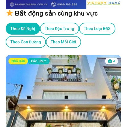
Bất động sản cùng khu vực
Theo Đề Nghị
Theo Đặc Trưng
Theo Loại BĐS
Theo Con Đường
Theo Môi Giới
Nhà Bán
Xác Thực
4