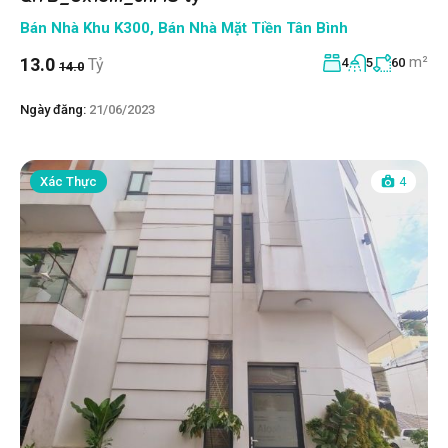
Bán Nhà Khu K300
,
Bán Nhà Mặt Tiền Tân Bình
m²
13.0
Tỷ
4
5
60
14.0
Ngày đăng:
21/06/2023
Xác Thực
4