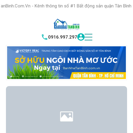
HỆ THỐNG TRUNG
TÂM GIAO DỊCH BĐS TỐT NHẤT QUẬN
n - Kênh thông tin số #1 Bất động sản quận Tân Bình "Nơi bạn tìm 
TÌM HIỂU NGAY
|
TÂN BÌNH
VICTORY REAL
0916.997.297