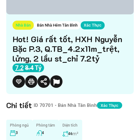
Nhà Bán
Bán Nhà Hẻm Tân Bình
Xác Thực
Hot! Giá rất tốt, HXH Nguyễn
Bặc P.3, Q.TB_4.2x11m_trệt,
lửng, 2 lầu st_chỉ 7.2tỷ
7.2
8.4
Tỷ
Chi tiết
|
ID
70701 - Bán Nhà Tân Bình
Xác Thực
Phòng ngủ
Phòng tắm
Diện tích
3
4
m²
46