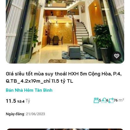
Giá siêu tốt mùa suy thoái HXH 5m Cộng Hòa, P.4,
Q.TB_4.2x19m_chỉ 11.5 tỷ TL
Bán Nhà Hẻm Tân Bình
m²
11.5
Tỷ
5
6
76
12.4
Ngày đăng:
21/06/2023