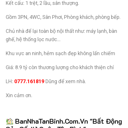
Kết cấu: 1 trệt, 2 lầu, sân thượng.
Gồm 3PN, 4WC, Sân Phơi, Phòng khách, phòng bếp.
Chủ nhà để lại toàn bộ nội thất như: máy lạnh, bàn
ghế, hệ thống lọc nước…
Khu vực an ninh, hẻm sạch đẹp không lấn chiếm
Giá: 8.9 tỷ còn thương lượng cho khách thiện chí
LH:
0777.161819
Dũng để xem nhà.
Xin cảm ơn.
Tiết kiệm
BanNhaTanBinh.Com.Vn "Bất Động
hơn 90%
thời gian
,
mua bán được nhanh hơn
và kiếm được nhiều tiền hơn với sự trợ giúp đắc lực của