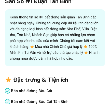
Sản Số #1 Quận Tân Bình"
đội ngũ chuyên gia
VICTORY REAL
Trên 10.500 Khách Hàng Đã Tìm Mua
Nhanh
Kênh thông tin số #1 bất động sản quận Tân Bình cập
nhật hàng ngày. Chúng tôi cung cấp dữ liệu tin đăng lớn
với đa dạng loại hình bất động sản: Nhà Phố, Villa, Biệt
thự, Toà Nhà, Khách Sạn giúp bạn có những lựa chọn
phù hợp với nhu cầu của mình. Chúng tôi cam kết với
khách hàng:
Mua nhà Chính Chủ giá hợp lý
100%
Miễn Phí Tư Vấn và hỗ trợ các thủ tục pháp lý
Nhanh
chóng mua được căn nhà hợp nhu cầu.
Đặc trưng & Tiện ích
Bán nhà đường Bàu Cát
Bán nhà đường Bàu Cát Tân Bình