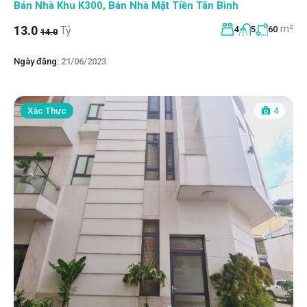
Bán Nhà Khu K300
,
Bán Nhà Mặt Tiền Tân Bình
m²
13.0
Tỷ
4
5
60
14.0
Ngày đăng:
21/06/2023
Xác Thực
4