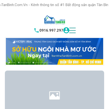
HỆ THỐNG TRUNG
TÂM GIAO DỊCH BĐS TỐT NHẤT QUẬN
.Vn - Kênh thông tin số #1 Bất động sản quận Tân Bình "Nơi bạn tì
TÌM HIỂU NGAY
|
TÂN BÌNH
VICTORY REAL
0916.997.297