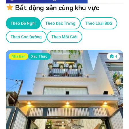
Bất động sản cùng khu vực
Theo Đề Nghị
Theo Đặc Trưng
Theo Loại BĐS
Theo Con Đường
Theo Môi Giới
Nhà Bán
Xác Thực
4