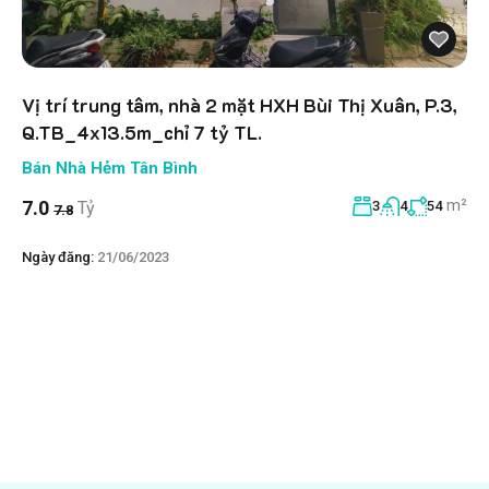
Vị trí trung tâm, nhà 2 mặt HXH Bùi Thị Xuân, P.3,
Q.TB_4x13.5m_chỉ 7 tỷ TL.
Bán Nhà Hẻm Tân Bình
m²
7.0
Tỷ
3
4
54
7.8
Ngày đăng:
21/06/2023