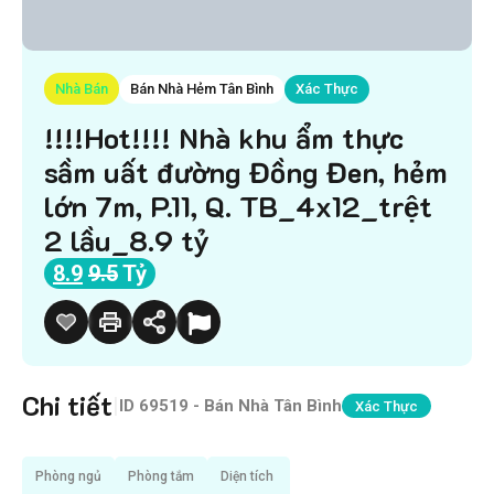
Nhà Bán
Bán Nhà Hẻm Tân Bình
Xác Thực
!!!!Hot!!!! Nhà khu ẩm thực
sầm uất đường Đồng Đen, hẻm
lớn 7m, P.11, Q. TB_4x12_trệt
2 lầu_8.9 tỷ
8.9
9.5
Tỷ
Chi tiết
|
ID
69519 - Bán Nhà Tân Bình
Xác Thực
Phòng ngủ
Phòng tắm
Diện tích