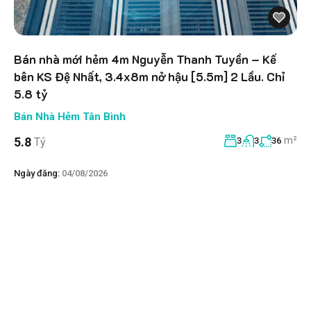
Bán nhà mới hẻm 4m Nguyễn Thanh Tuyền – Kế
bên KS Đệ Nhất, 3.4x8m nở hậu [5.5m] 2 Lầu. Chỉ
5.8 tỷ
Bán Nhà Hẻm Tân Bình
m²
5.8
Tỷ
3
3
36
Ngày đăng:
04/08/2026