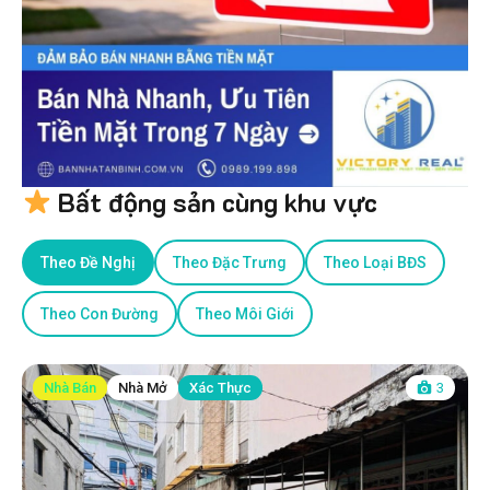
Bất động sản cùng khu vực
Theo Đề Nghị
Theo Đặc Trưng
Theo Loại BĐS
Theo Con Đường
Theo Môi Giới
Nhà Bán
Nhà Mở
Xác Thực
3