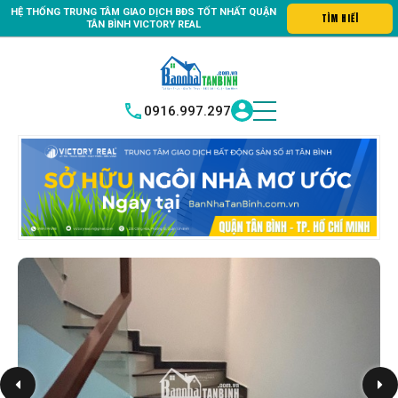
HỆ THỐNG TRUNG
TÂM GIAO DỊCH BĐS TỐT NHẤT QUẬN
ất động sản quận Tân Bình "Nơi bạn tìm kiếm bất động sản hoàn hả
TÌM HIỂ
|
TÂN BÌNH
VICTORY REAL
0916.997.297