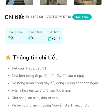
Chi tiết
|
ID
118240 - VICTORY REAL
Xác Thực
Phòng ngủ
Phòng tắm
Diện tích
4
5
m²
60
Thông tin chi tiết
Kết cấu: Trệt 2 Lầu ST
Nhà bên trong đẹp, nội thất đầy đủ vào ở ngay
Sổ hồng hoàn công đầy đủ, công chứng sang tên ngay
Hẻm nhựa 6m xe 7 chỗ vào thoải mái
Khu sang, an ninh, dân trí cao
Kế bên công viên, trường Nguyễn Gia Thiều, chợ…