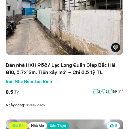
Bán nhà HXH 958/ Lạc Long Quân Giáp Bắc Hải
Q10, 5.7x12m. Tiện xây mới – Chỉ 8.5 tỷ TL
Bán Nhà Hẻm Tân Bình
m²
8.5
Tỷ
2
2
69
Ngày đăng:
05/08/2026
Nhà Bán
Nhà Mở
Xác Thực
5