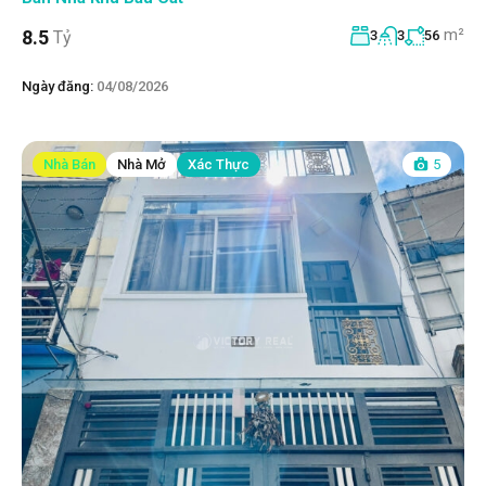
m²
8.5
Tỷ
3
3
56
Ngày đăng:
04/08/2026
Nhà Bán
Nhà Mở
Xác Thực
5