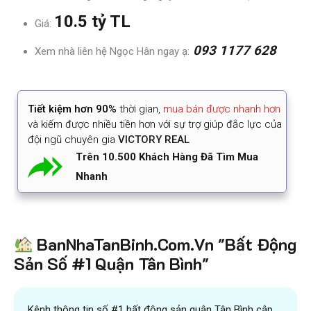
10.5 tỷ TL
Giá:
093 1177 628
Xem nhà liên hệ Ngọc Hân ngay ạ:
Tiết kiệm
hơn 90%
thời gian
,
mua bán được nhanh hơn
và kiếm được nhiều tiền hơn với sự trợ giúp đắc lực của
đội ngũ chuyên gia
VICTORY REAL
Trên 10.500 Khách Hàng Đã Tìm Mua
Nhanh
BanNhaTanBinh.Com.Vn "Bất Động
Sản Số #1 Quận Tân Bình"
Kênh thông tin số #1 bất động sản quận Tân Bình cập