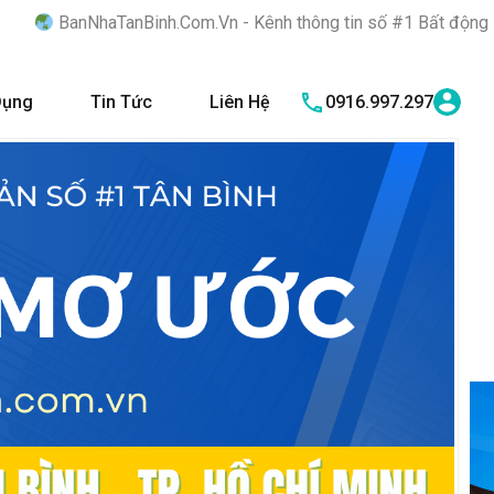
inh.Com.Vn - Kênh thông tin số #1 Bất động sản quận Tân Bình "
Dụng
Tin Tức
Liên Hệ
0916.997.297