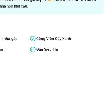
hà hợp nhu cầu.
án nhà gấp
Công Viên Cây Xanh
him
Gần Siêu Thị