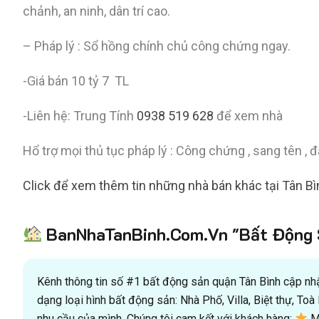
chảnh, an ninh, dân trí cao.
– Pháp lý : Sổ hồng chính chủ công chứng ngay.
-Giá bán 10 tỷ 7 TL
-Liên hệ: Trung Tính
0938 519 628
để xem nhà
Hổ trợ mọi thủ tục pháp lý : Công chứng , sang tên , đ
Click để xem thêm tin những nhà bán khác tại Tân Bì
BanNhaTanBinh.Com.Vn "Bất Động S
Kênh thông tin số #1 bất động sản quận Tân Bình cập nhật
dạng loại hình bất động sản: Nhà Phố, Villa, Biệt thự, T
nhu cầu của mình. Chúng tôi cam kết với khách hàng:
Mu