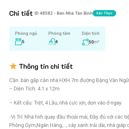
Chi tiết
|
ID
48582 - Bán Nhà Tân Bình
Xác Thực
Phòng ngủ
Phòng tắm
Diện tích
5
4
m²
50
Thông tin chi tiết
Cần bán gấp căn nhà HXH 7m đường Đặng Văn Ngữ, kế
– Diện Tích: 4.1 x 12m
– Kết cấu: Trệt, 4 Lầu, nhà cực xịn, dọn vào ở ngay.
-Vị Trí: Nhà hxh quay đầu thoải mái, Đầy đủ với các 
Phòng Gym,Ngân Hàng,…, cây xanh trải dài, nhà giáp c