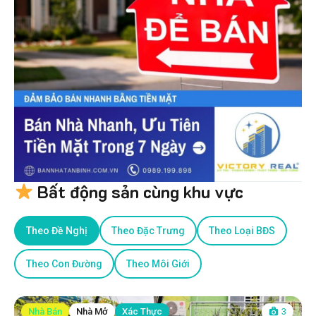
Bất động sản cùng khu vực
Theo Đề Nghị
Theo Đặc Trưng
Theo Loại BĐS
Theo Con Đường
Theo Môi Giới
Nhà Bán
Nhà Mở
Xác Thực
3