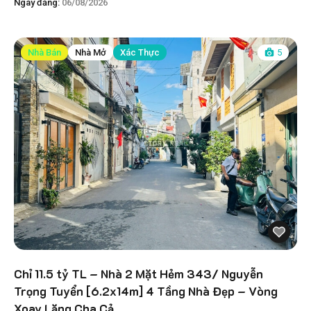
Ngày đăng:
06/08/2026
Nhà Bán
Nhà Mở
Xác Thực
5
Chỉ 11.5 tỷ TL – Nhà 2 Mặt Hẻm 343/ Nguyễn
Trọng Tuyển [6.2x14m] 4 Tầng Nhà Đẹp – Vòng
Xoay Lăng Cha Cả