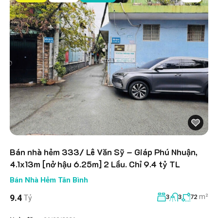
Bán nhà hẻm 333/ Lê Văn Sỹ – Giáp Phú Nhuận,
4.1x13m [nở hậu 6.25m] 2 Lầu. Chỉ 9.4 tỷ TL
Bán Nhà Hẻm Tân Bình
m²
9.4
Tỷ
3
3
72