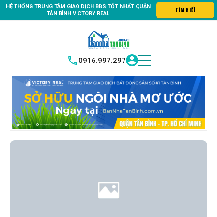
HỆ THỐNG TRUNG
TÂM GIAO DỊCH BĐS TỐT NHẤT QUẬN
n số #1 Bất động sản quận Tân Bình "Nơi bạn tìm kiếm bất động sản
TÌM H
|
TÂN BÌNH
VICTORY REAL
0916.997.297