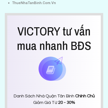
ThueNhaTanBinh.Com.Vn
VICTORY tư vấn
mua nhanh BĐS
Danh Sách Nhà Quận Tân Bình
Chính Chủ
Giảm Giá Từ
20 - 30%