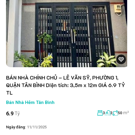
BÁN NHÀ CHÍNH CHỦ – LÊ VĂN SỸ, PHƯỜNG 1,
QUẬN TÂN BÌNH Diện tích: 3,5m x 12m GIÁ 6.9 TỶ
TL
Bán Nhà Hẻm Tân Bình
m²
6.9
Tỷ
3
3
50
Ngày đăng:
11/11/2025