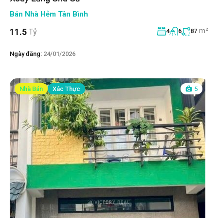
Bán Nhà Hẻm Tân Bình
m²
11.5
Tỷ
4
6
87
Ngày đăng:
24/01/2026
Nhà Bán
Xác Thực
5