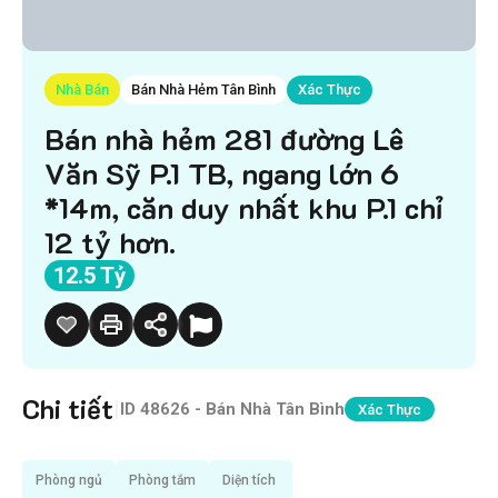
Nhà Bán
Bán Nhà Hẻm Tân Bình
Xác Thực
Bán nhà hẻm 281 đường Lê
Văn Sỹ P.1 TB, ngang lớn 6
*14m, căn duy nhất khu P.1 chỉ
12 tỷ hơn.
12.5 Tỷ
Chi tiết
|
ID
48626 - Bán Nhà Tân Bình
Xác Thực
Phòng ngủ
Phòng tắm
Diện tích