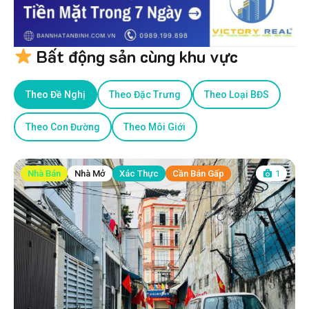
Bất động sản cùng khu vực
Theo Đề Nghị
Theo Đặc Trưng
Theo Loại BĐS
Theo Con Đường
Theo Môi Giới
Nhà Bán
Nhà Mở
Xác Thực
Cần Bán Gấp
1