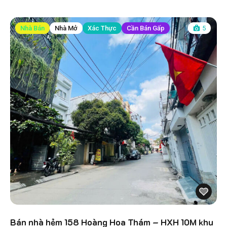
Nhà Bán
Nhà Mở
Xác Thực
Cần Bán Gấp
5
Bán nhà hẻm 158 Hoàng Hoa Thám – HXH 10M khu