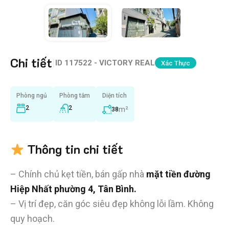
Chi tiết
|
ID
117522 - VICTORY REAL
Xác Thực
Phòng ngủ
Phòng tắm
Diện tích
2
2
m²
38
Thông tin chi tiết
– Chính chủ kẹt tiền, bán gấp nhà
mặt tiền đường
Hiệp Nhất phường 4, Tân Bình.
– Vị trí đẹp, căn góc siêu đẹp không lỗi lầm. Không
quy hoạch.