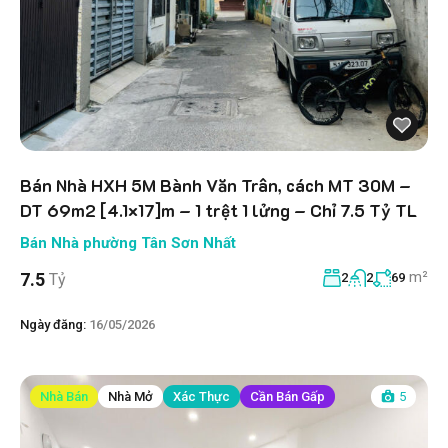
Bán Nhà HXH 5M Bành Văn Trân, cách MT 30M –
DT 69m2 [4.1×17]m – 1 trệt 1 lửng – Chỉ 7.5 Tỷ TL
Bán Nhà phường Tân Sơn Nhất
m²
7.5
Tỷ
2
2
69
Ngày đăng:
16/05/2026
Nhà Bán
Nhà Mở
Xác Thực
Cần Bán Gấp
5