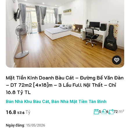
Mặt Tiền Kinh Doanh Bàu Cát – Đường Bế Văn Đàn
– DT 72m2 [4×18]m – 3 Lầu Full Nội Thất – Chỉ
16.8 Tỷ TL
Bán Nhà Khu Bàu Cát
,
Bán Nhà Mặt Tiền Tân Bình
m²
16.8
Tỷ
5
6
72
17.6
Ngày đăng:
15/05/2026