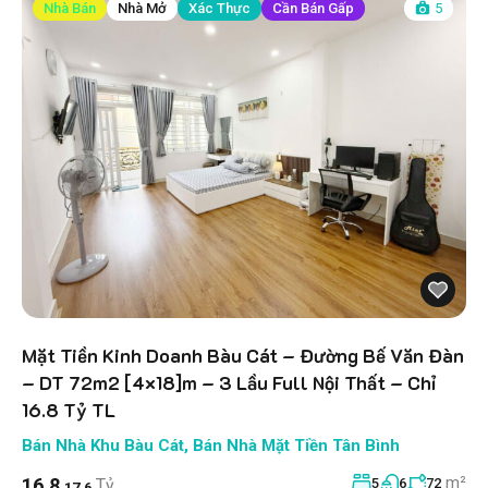
Nhà Bán
Nhà Mở
Xác Thực
Cần Bán Gấp
5
Mặt Tiền Kinh Doanh Bàu Cát – Đường Bế Văn Đàn
– DT 72m2 [4×18]m – 3 Lầu Full Nội Thất – Chỉ
16.8 Tỷ TL
Bán Nhà Khu Bàu Cát
,
Bán Nhà Mặt Tiền Tân Bình
m²
16.8
Tỷ
5
6
72
17.6