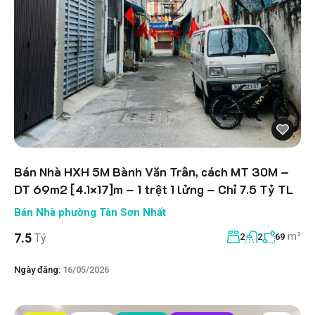
Bán Nhà HXH 5M Bành Văn Trân, cách MT 30M –
DT 69m2 [4.1×17]m – 1 trệt 1 lửng – Chỉ 7.5 Tỷ TL
Bán Nhà phường Tân Sơn Nhất
m²
7.5
Tỷ
2
2
69
Ngày đăng:
16/05/2026