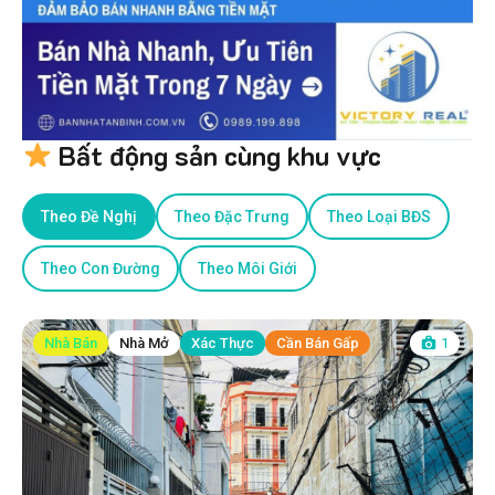
Bất động sản cùng khu vực
Theo Đề Nghị
Theo Đặc Trưng
Theo Loại BĐS
Theo Con Đường
Theo Môi Giới
Nhà Bán
Nhà Mở
Xác Thực
Cần Bán Gấp
1