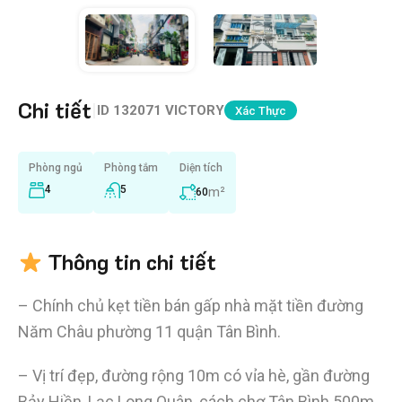
Chi tiết
|
ID
132071 VICTORY
Xác Thực
Phòng ngủ
Phòng tắm
Diện tích
4
5
m²
60
Thông tin chi tiết
– Chính chủ kẹt tiền bán gấp nhà mặt tiền đường
Năm Châu phường 11 quận Tân Bình.
– Vị trí đẹp, đường rộng 10m có vỉa hè, gần đường
Bảy Hiền, Lạc Long Quân, cách chợ Tân Bình 500m,