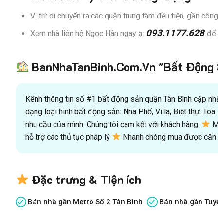
Vị trí: di chuyển ra các quận trung tâm đều tiện, gần c
093.1177.628
Xem nhà liên hệ Ngọc Hân ngay ạ:
để 
BanNhaTanBinh.Com.Vn "Bất Động S
Kênh thông tin số #1 bất động sản quận Tân Bình cập nhật
dạng loại hình bất động sản: Nhà Phố, Villa, Biệt thự, T
nhu cầu của mình. Chúng tôi cam kết với khách hàng:
Mu
hỗ trợ các thủ tục pháp lý
Nhanh chóng mua được căn n
Đặc trưng & Tiện ích
Bán nhà gần Metro Số 2 Tân Bình
Bán nhà gần Tuy