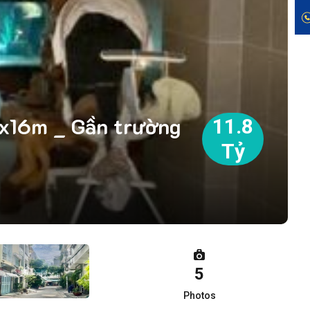
5x16m _ Gần trường
11.8
Tỷ
5
Photos