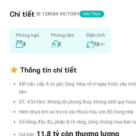
Chi tiết
|
ID
128584 VICTORY
Xác Thực
Phòng ngủ
Phòng tắm
Diện tích
2
2
m²
72
Thông tin chi tiết
Kết cấu: cấp 4 có gác lửng. Mua về ở ngay hoặc xây mới
tâm
DT: 4.5x16m. Không lỗi phong thủy, không dính quy hoạ
Hẻm nhựa 6m xe hơi ra vào thoải mái, oto đỗ trong nhà
Sổ hồng đầy đủ, pháp lý rõ ràng, công chứng mua bán n
11.8 tỷ còn thương lượng
Giá bán: