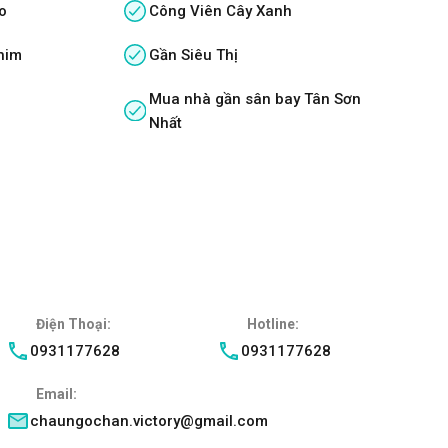
o
Công Viên Cây Xanh
him
Gần Siêu Thị
Mua nhà gần sân bay Tân Sơn
Nhất
Điện Thoại:
Hotline:
0931177628
0931177628
Email:
chaungochan.victory@gmail.com