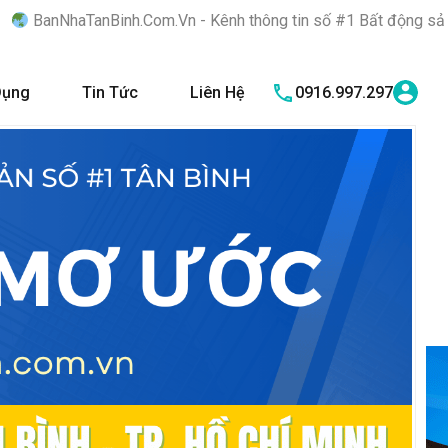
.Com.Vn - Kênh thông tin số #1 Bất động sản quận Tân Bình "Nơi
Dụng
Tin Tức
Liên Hệ
0916.997.297