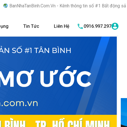
inh.Com.Vn - Kênh thông tin số #1 Bất động sản quận Tân Bình "
Dụng
Tin Tức
Liên Hệ
0916.997.297