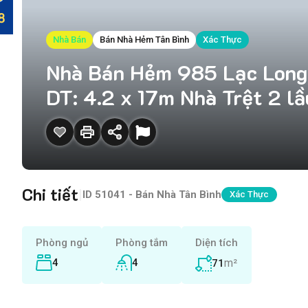
Nhà Bán
Bán Nhà Hẻm Tân Bình
Xác Thực
Nhà Bán Hẻm 985 Lạc Long Q
DT: 4.2 x 17m Nhà Trệt 2 lầ
Chi tiết
|
ID
51041 - Bán Nhà Tân Bình
Xác Thực
Phòng ngủ
Phòng tắm
Diện tích
4
4
m²
71