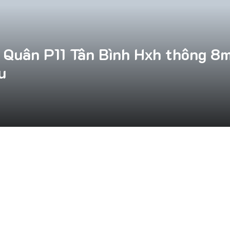
uân P11 Tân Bình Hxh thông 8m 
u