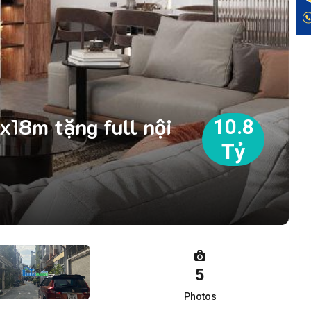
x18m tặng full nội
10.8
Tỷ
5
Photos