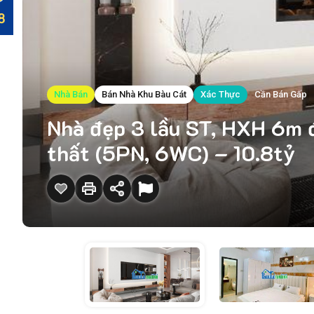
Nhà Bán
Bán Nhà Khu Bàu Cát
Xác Thực
Cần Bán Gấp
Nhà đẹp 3 lầu ST, HXH 6m đ
thất (5PN, 6WC) – 10.8tỷ