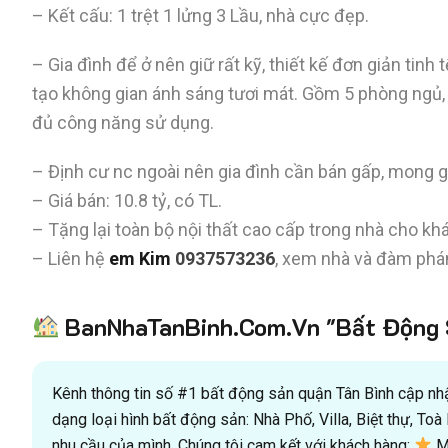
– Kết cấu: 1 trệt 1 lửng 3 Lầu, nhà cực đẹp.
– Gia đình để ở nên giữ rất kỹ, thiết kế đơn giản tinh
tạo không gian ánh sáng tươi mát. Gồm 5 phòng ngủ,
đủ công năng sử dụng.
– Định cư nc ngoài nên gia đình cần bán gấp, mong 
– Giá bán: 10.8 tỷ, có TL.
– Tặng lại toàn bộ nội thất cao cấp trong nhà cho khá
– Liên hệ
em Kim
0937573236
, xem nhà và đàm phán
BanNhaTanBinh.Com.Vn "Bất Động S
Kênh thông tin số #1 bất động sản quận Tân Bình cập nhật
dạng loại hình bất động sản: Nhà Phố, Villa, Biệt thự, T
nhu cầu của mình. Chúng tôi cam kết với khách hàng:
Mu