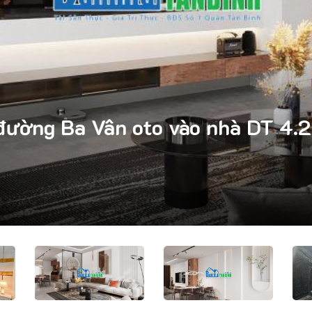
ường Ba Vân oto vào nhà DT 4.2