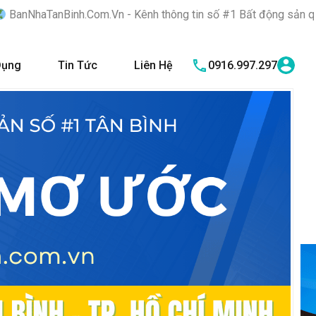
m.Vn - Kênh thông tin số #1 Bất động sản quận Tân Bình "Nơi bạ
Dụng
Tin Tức
Liên Hệ
0916.997.297