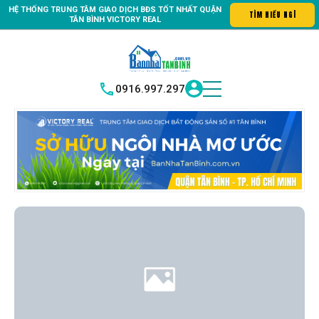
HỆ THỐNG TRUNG
TÂM GIAO DỊCH BĐS TỐT NHẤT QUẬN
tin số #1 Bất động sản quận Tân Bình "Nơi bạn tìm kiếm bất động s
TÌM H
|
TÂN BÌNH
VICTORY REAL
0916.997.297