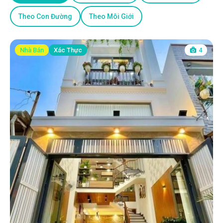
Theo Con Đường
Theo Môi Giới
Nhà Bán
Xác Thực
4