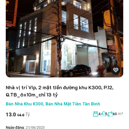
Nhà vị trí Vip, 2 mặt tiền đường khu K300, P.12,
Q.TB_6x10m_chỉ 13 tỷ
Bán Nhà Khu K300
,
Bán Nhà Mặt Tiền Tân Bình
m²
13.0
Tỷ
4
5
60
14.0
Ngày đăng:
21/06/2023