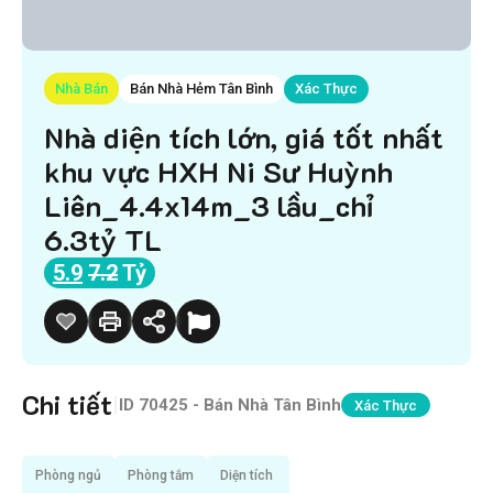
Nhà Bán
Bán Nhà Hẻm Tân Bình
Xác Thực
Nhà diện tích lớn, giá tốt nhất
khu vực HXH Ni Sư Huỳnh
Liên_4.4x14m_3 lầu_chỉ
6.3tỷ TL
5.9
7.2
Tỷ
Chi tiết
|
ID
70425 - Bán Nhà Tân Bình
Xác Thực
Phòng ngủ
Phòng tắm
Diện tích