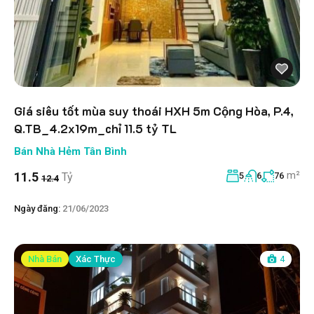
Giá siêu tốt mùa suy thoái HXH 5m Cộng Hòa, P.4,
Q.TB_4.2x19m_chỉ 11.5 tỷ TL
Bán Nhà Hẻm Tân Bình
m²
11.5
Tỷ
5
6
76
12.4
Ngày đăng:
21/06/2023
Nhà Bán
Xác Thực
4