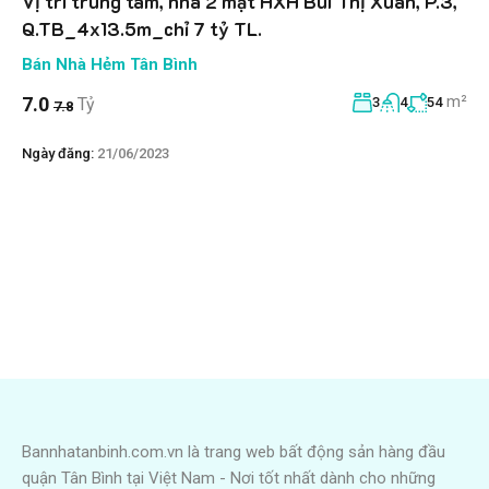
Vị trí trung tâm, nhà 2 mặt HXH Bùi Thị Xuân, P.3,
Q.TB_4x13.5m_chỉ 7 tỷ TL.
Bán Nhà Hẻm Tân Bình
m²
7.0
Tỷ
3
4
54
7.8
Ngày đăng:
21/06/2023
Bannhatanbinh.com.vn là trang web bất động sản hàng đầu
quận Tân Bình tại Việt Nam - Nơi tốt nhất dành cho những