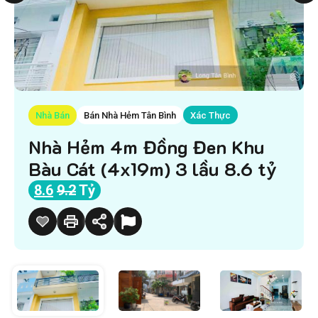
Nhà Bán
Bán Nhà Hẻm Tân Bình
Xác Thực
Nhà Hẻm 4m Đồng Đen Khu
Bàu Cát (4x19m) 3 lầu 8.6 tỷ
8.6
9.2
Tỷ