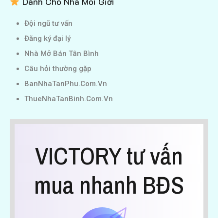
Dành Cho Nhà Môi Giới
Đội ngũ tư vấn
Đăng ký đại lý
Nhà Mở Bán Tân Bình
Câu hỏi thường gặp
BanNhaTanPhu.Com.Vn
ThueNhaTanBinh.Com.Vn
VICTORY tư vấn
mua nhanh BĐS