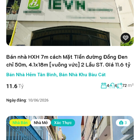
Bán nhà HXH 7m cách Mặt Tiền đường Đồng Đen
chỉ 50m, 4.1x18m [vuông vức] 2 Lầu ST. Giá 11.6 tỷ
Bán Nhà Hẻm Tân Bình
,
Bán Nhà Khu Bàu Cát
m²
11.6
Tỷ
4
4
72
Ngày đăng:
10/06/2026
Nhà Bán
Nhà Mở
Xác Thực
3