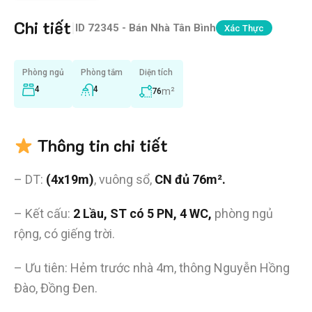
Chi tiết
|
ID
72345 - Bán Nhà Tân Bình
Xác Thực
Phòng ngủ
Phòng tắm
Diện tích
4
4
m²
76
Thông tin chi tiết
– DT:
(4x19m)
, vuông sổ,
CN đủ 76m².
– Kết cấu:
2 Lầu, ST có 5 PN, 4 WC,
phòng ngủ
rộng, có giếng trời.
– Ưu tiên: Hẻm trước nhà 4m, thông Nguyễn Hồng
Đào, Đồng Đen.