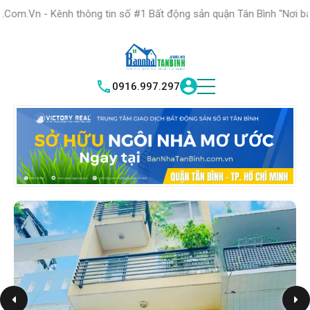
HỆ THỐNG TRUNG
TÂM GIAO DỊCH BĐS TỐT NHẤT QUẬN
thông tin số #1 Bất động sản quận Tân Bình "Nơi bạn tìm kiếm bất 
TÌM HIỂU
|
TÂN BÌNH
VICTORY REAL
0916.997.297