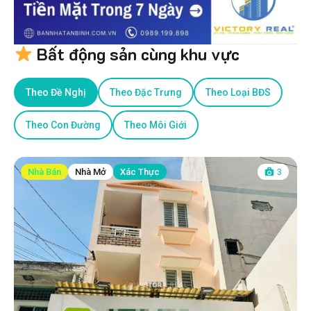
Bất động sản cùng khu vực
Theo Đề Nghị
Theo Đặc Trưng
Theo Loại BĐS
Theo Con Đường
Theo Môi Giới
Nhà Bán
Nhà Mở
Xác Thực
3