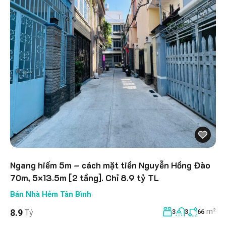
Ngang hiếm 5m – cách mặt tiền Nguyễn Hồng Đào
70m, 5×13.5m [2 tầng]. Chỉ 8.9 tỷ TL
Bán Nhà Hẻm Tân Bình
m²
8.9
Tỷ
3
3
66