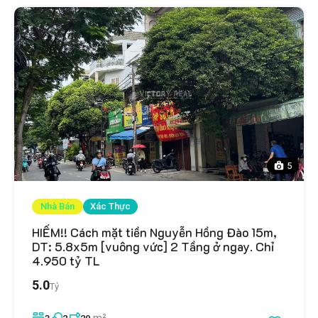
5
Nhà Bán
Xác Thực
HIẾM!! Cách mặt tiền Nguyễn Hồng Đào 15m,
DT: 5.8x5m [vuông vức] 2 Tầng ở ngay. Chỉ
4.950 tỷ TL
5.0
Tỷ
m²