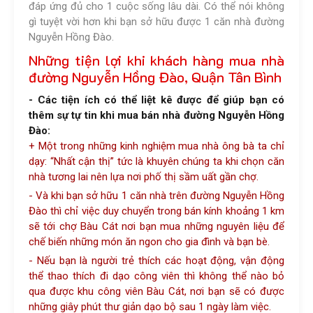
đáp ứng đủ cho 1 cuộc sống lâu dài. Có thể nói không
gì tuyệt vời hơn khi bạn sở hữu được 1 căn nhà đường
Nguyễn Hồng Đào.
Những tiện lợi khi khách hàng mua nhà
đường Nguyễn Hồng Đào, Quận Tân Bình
- Các tiện ích có thể liệt kê được để giúp bạn có
thêm sự tự tin khi mua bán nhà đường Nguyễn Hồng
Đào:
+ Một trong những kinh nghiệm mua nhà ông bà ta chỉ
dạy: “Nhất cận thị” tức là khuyên chúng ta khi chọn căn
nhà tương lai nên lựa nơi phố thị sầm uất gần chợ.
- Và khi bạn sở hữu 1 căn nhà trên đường Nguyễn Hồng
Đào thì chỉ việc duy chuyển trong bán kính khoảng 1 km
sẽ tới
chợ Bàu Cát
nơi bạn mua những nguyên liệu để
chế biến những món ăn ngon cho gia đình và bạn bè.
- Nếu bạn là người trẻ thích các hoạt động, vận động
thể thao thích đi dạo công viên thì không thể nào bỏ
qua được khu công viên Bàu Cát, nơi bạn sẽ có được
những giây phút thư giản dạo bộ sau 1 ngày làm việc.