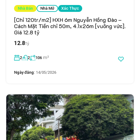
Nhà Bán
Nhà Mở
Xác Thực
[Chỉ 120tr/m2] HXH 6m Nguyễn Hồng Đào –
Cách Mặt Tiền chỉ 50m, 4.1x26m [vuông vức].
Giá 12.8 tỷ
12.8
Tỷ
m²
2
2
106
Ngày đăng:
14/05/2026