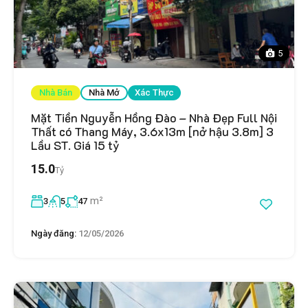
5
Nhà Bán
Nhà Mở
Xác Thực
Mặt Tiền Nguyễn Hồng Đào – Nhà Đẹp Full Nội
Thất có Thang Máy, 3.6x13m [nở hậu 3.8m] 3
Lầu ST. Giá 15 tỷ
15.0
Tỷ
m²
3
5
47
Ngày đăng:
12/05/2026