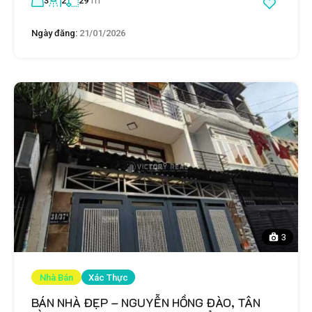
3
2
29
Ngày đăng:
21/01/2026
3
Nhà Bán
Xác Thực
BÁN NHÀ ĐẸP – NGUYỄN HỒNG ĐÀO, TÂN