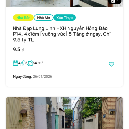
5
Nhà Bán
Nhà Mở
Xác Thực
Nhà Đẹp Lung Linh HXH Nguyễn Hồng Đào
P14, 4x16m [vuông vức] 5 Tầng ở ngay. Chỉ
9.5 tỷ TL
9.5
Tỷ
m²
4
5
64
Ngày đăng:
26/01/2026