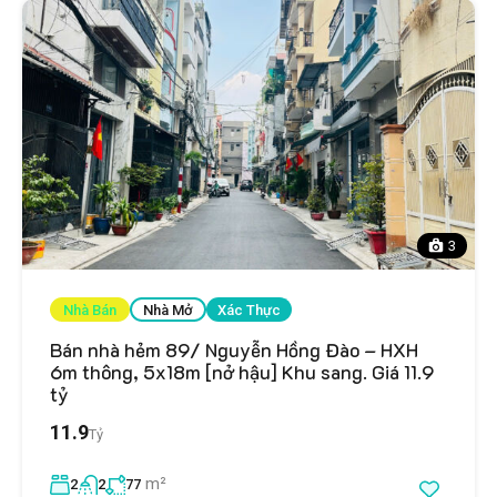
3
Nhà Bán
Nhà Mở
Xác Thực
Bán nhà hẻm 89/ Nguyễn Hồng Đào – HXH
6m thông, 5x18m [nở hậu] Khu sang. Giá 11.9
tỷ
11.9
Tỷ
m²
2
2
77