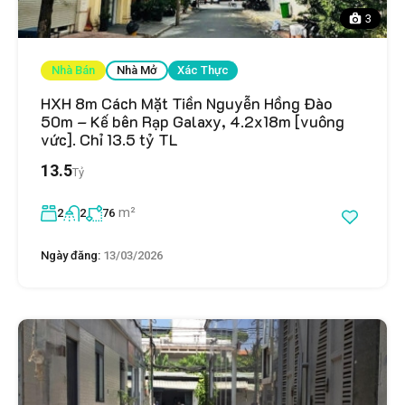
3
Nhà Bán
Nhà Mở
Xác Thực
HXH 8m Cách Mặt Tiền Nguyễn Hồng Đào
50m – Kế bên Rạp Galaxy, 4.2x18m [vuông
vức]. Chỉ 13.5 tỷ TL
13.5
Tỷ
m²
2
2
76
Ngày đăng:
13/03/2026