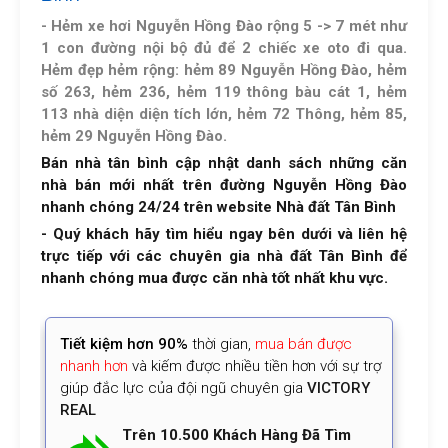
- Hẻm xe hơi Nguyễn Hồng Đào rộng 5 -> 7 mét như
1 con đường nội bộ đủ để 2 chiếc xe oto đi qua.
Hẻm đẹp hẻm rộng: hẻm 89 Nguyễn Hồng Đào, hẻm
số 263, hẻm 236, hẻm 119 thông bàu cát 1, hẻm
113 nhà diện diện tích lớn, hẻm 72 Thông, hẻm 85,
hẻm 29 Nguyễn Hồng Đào.
Bán nhà tân bình
cập nhật danh sách những căn
nhà bán mới nhất trên đường Nguyễn Hồng Đào
nhanh chóng 24/24 trên website
Nhà đất Tân Bình
-
Quý khách hãy tìm hiểu ngay bên dưới và liên hệ
trực tiếp với các chuyên gia nhà đất Tân Bình để
nhanh chóng mua được căn nhà tốt nhất khu vực.
Tiết kiệm
hơn 90%
thời gian
,
mua bán được
nhanh hơn
và kiếm được nhiều tiền hơn với sự trợ
giúp đắc lực của đội ngũ chuyên gia
VICTORY
REAL
Trên 10.500 Khách Hàng Đã Tìm