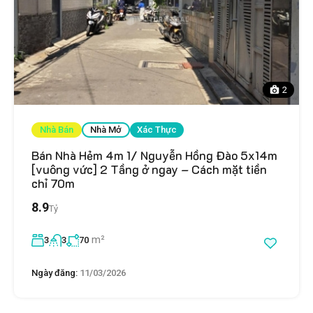
2
Nhà Bán
Nhà Mở
Xác Thực
Bán Nhà Hẻm 4m 1/ Nguyễn Hồng Đào 5x14m
[vuông vức] 2 Tầng ở ngay – Cách mặt tiền
chỉ 70m
8.9
Tỷ
m²
3
3
70
Ngày đăng:
11/03/2026