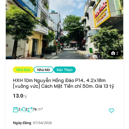
2
Nhà Bán
Nhà Mở
Xác Thực
HXH 10m Nguyễn Hồng Đào P14, 4.2x18m
[vuông vức] Cách Mặt Tiền chỉ 50m. Giá 13 tỷ
13.0
Tỷ
m²
2
2
76
Ngày đăng:
07/04/2026