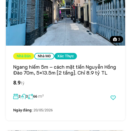
3
Nhà Bán
Nhà Mở
Xác Thực
Ngang hiếm 5m – cách mặt tiền Nguyễn Hồng
Đào 70m, 5×13.5m [2 tầng]. Chỉ 8.9 tỷ TL
8.9
Tỷ
m²
3
3
66
Ngày đăng:
20/05/2026