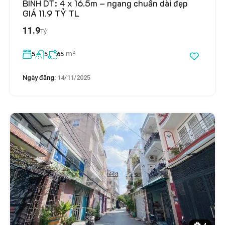
BÌNH DT: 4 x 16.5m – ngang chuẩn dài đẹp
GIÁ 11.9 TỶ TL
11.9
Tỷ
m²
5
5
65
Ngày đăng:
14/11/2025