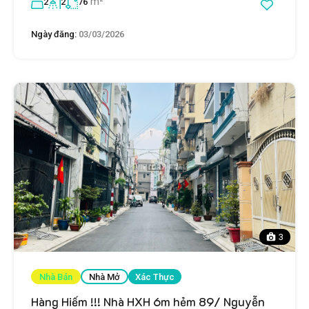
m²
2
2
76
Ngày đăng:
03/03/2026
3
Nhà Bán
Nhà Mở
Xác Thực
Hàng Hiếm !!! Nhà HXH 6m hẻm 89/ Nguyễn