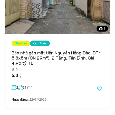
3
Nhà Bán
Xác Thực
Bán nhà gần mặt tiền Nguyễn Hồng Đào, DT:
5.8x5m (CN 29m²), 2 Tầng, Tân Bình. Giá
4.95 tỷ TL
5.0
5.0
Tỷ
m²
2
29
Ngày đăng:
22/01/2026