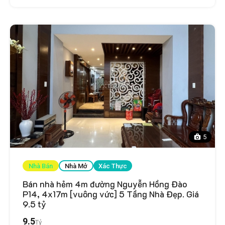
5
Nhà Bán
Nhà Mở
Xác Thực
Bán nhà hẻm 4m đường Nguyễn Hồng Đào
P14, 4x17m [vuông vức] 5 Tầng Nhà Đẹp. Giá
9.5 tỷ
9.5
Tỷ