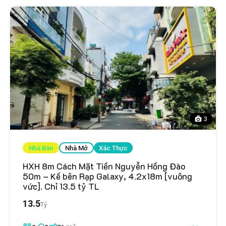
3
Nhà Bán
Nhà Mở
Xác Thực
HXH 8m Cách Mặt Tiền Nguyễn Hồng Đào
50m – Kế bên Rạp Galaxy, 4.2x18m [vuông
vức]. Chỉ 13.5 tỷ TL
13.5
Tỷ