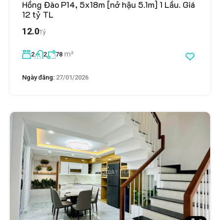
Hồng Đào P14, 5x18m [nở hậu 5.1m] 1 Lầu. Giá
12 tỷ TL
12.0
Tỷ
m²
2
2
78
Ngày đăng:
27/01/2026