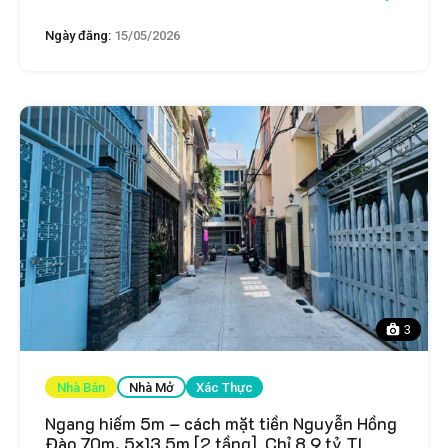
Ngày đăng:
15/05/2026
3
Nhà Bán
Nhà Mở
Xác Thực
Ngang hiếm 5m – cách mặt tiền Nguyễn Hồng
Đào 70m, 5×13.5m [2 tầng]. Chỉ 8.9 tỷ TL