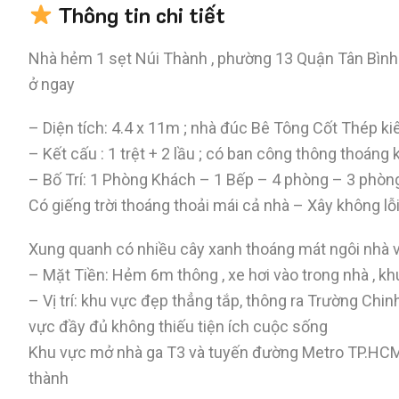
Thông tin chi tiết
Nhà hẻm 1 sẹt Núi Thành , phường 13 Quận Tân Bình 
ở ngay
– Diện tích: 4.4 x 11m ; nhà đúc Bê Tông Cốt Thép ki
– Kết cấu : 1 trệt + 2 lầu ; có ban công thông thoán
– Bố Trí: 1 Phòng Khách – 1 Bếp – 4 phòng – 3 phòn
Có giếng trời thoáng thoải mái cả nhà – Xây không lỗ
Xung quanh có nhiều cây xanh thoáng mát ngôi nhà 
– Mặt Tiền: Hẻm 6m thông , xe hơi vào trong nhà , k
– Vị trí: khu vực đẹp thẳng tắp, thông ra Trường Ch
vực đầy đủ không thiếu tiện ích cuộc sống
Khu vực mở nhà ga T3 và tuyến đường Metro TP.HCM 
thành