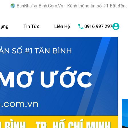
Binh.Com.Vn - Kênh thông tin số #1 Bất động sản quận Tân Bình 
Dụng
Tin Tức
Liên Hệ
0916.997.297