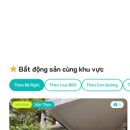
Bất động sản cùng khu vực
Theo Đề Nghị
Theo Loại BĐS
Theo Con Đường
T
Nhà Bán
Xác Thực
5