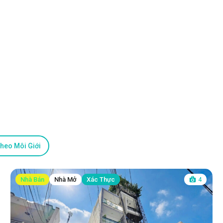
heo Môi Giới
Nhà Bán
Nhà Mở
Xác Thực
4