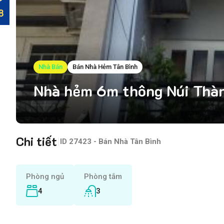
Nhà Bán
Bán Nhà Hẻm Tân Bình
Nhà hẻm 6m thông Núi Thành
Chi tiết
|
ID
27423 - Bán Nhà Tân Bình
Phòng ngủ
Phòng tắm
4
3