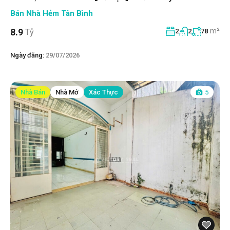
Bán Nhà Hẻm Tân Bình
m²
8.9
Tỷ
2
2
78
Ngày đăng:
29/07/2026
Nhà Bán
Nhà Mở
Xác Thực
5