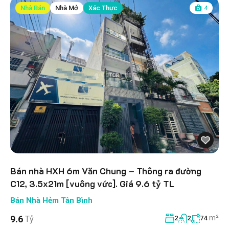
Nhà Bán
Nhà Mở
Xác Thực
4
Bán nhà HXH 6m Văn Chung – Thông ra đường
C12, 3.5x21m [vuông vức]. Giá 9.6 tỷ TL
Bán Nhà Hẻm Tân Bình
m²
9.6
Tỷ
2
2
74