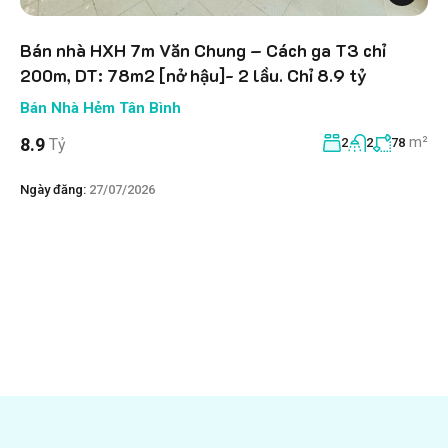
Bán nhà HXH 7m Văn Chung – Cách ga T3 chỉ
200m, DT: 78m2 [nở hậu]- 2 lầu. Chỉ 8.9 tỷ
Bán Nhà Hẻm Tân Bình
m²
8.9
Tỷ
2
2
78
Ngày đăng:
27/07/2026