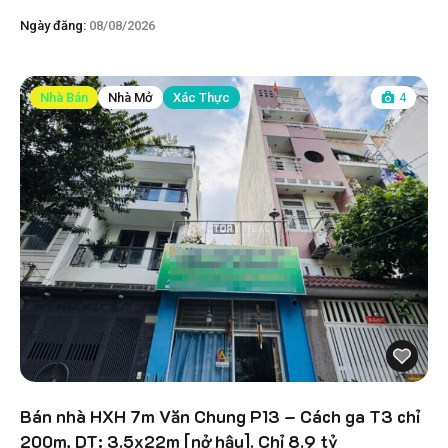
Ngày đăng:
08/08/2026
Nhà Bán
Nhà Mở
Xác Thực
4
Bán nhà HXH 7m Văn Chung P13 – Cách ga T3 chỉ
200m, DT: 3.5x22m [nở hậu]. Chỉ 8.9 tỷ