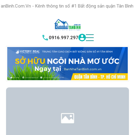
HỆ THỐNG TRUNG
TÂM GIAO DỊCH BĐS TỐT NHẤT QUẬN
 - Kênh thông tin số #1 Bất động sản quận Tân Bình "Nơi bạn tìm k
TÌM HIỂU NGAY
|
TÂN BÌNH
VICTORY REAL
0916.997.297