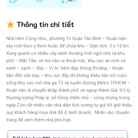
m²
76
Thông tin chi tiết
Nhà hẻm Cộng Hòa , phường 13 Quận Tân Bình – thuận tiện
xây mới theo ý thích hoặc để chứa kho – Diện tích: 5 x 14.5m
Xung quanh có nhiều cây xanh thoáng mát ngôi nhà và khu
phố – Mặt Tiền: xe hơi vào ra thoải mái , khu vực an ninh và
xanh – sạch – đẹp – Vị trí: hẻm đẹp thông thoáng – thuận
tiện đến sân bay – khu vực đầy đủ không thiếu tiện ích cuộc
sống Khu vực mở nhà ga T3 và tuyến đường Metro TP.HCM –
thuận tiện di chuyển khắp thành phố và ngoại thành Giá: 9,5 tỷ
thương lượng Pháp lý: sổ hồng chính chủ – công chứng trong
ngày Còn rất nhiều căn nhà diện tích tương tự giá tốt giới thiệu
quý khách hàng mua nhà để ở, kinh doanh… Nhấn vào chuyên
trang để xem thêm nhà phù hợp