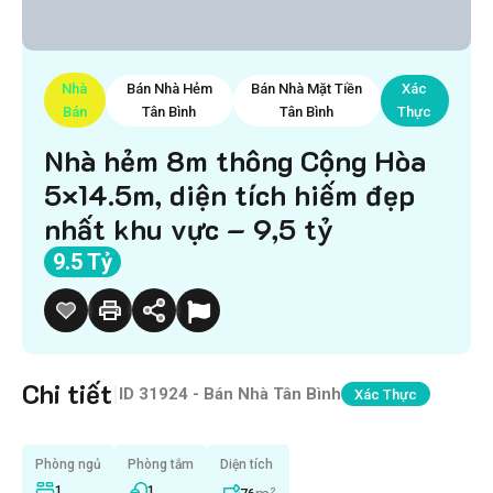
Nhà
Bán Nhà Hẻm
Bán Nhà Mặt Tiền
Xác
Bán
Tân Bình
Tân Bình
Thực
Nhà hẻm 8m thông Cộng Hòa
5×14.5m, diện tích hiếm đẹp
nhất khu vực – 9,5 tỷ
9.5 Tỷ
Chi tiết
|
ID
31924 - Bán Nhà Tân Bình
Xác Thực
Phòng ngủ
Phòng tắm
Diện tích
1
1