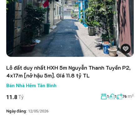
Lô đất duy nhất HXH 5m Nguyễn Thanh Tuyền P2,
4x17m [nở hậu 5m]. Giá 11.8 tỷ TL
Bán Nhà Hẻm Tân Bình
m²
11.8
Tỷ
1
1
76
Ngày đăng:
12/05/2026