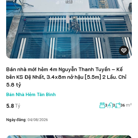
Bán nhà mới hẻm 4m Nguyễn Thanh Tuyền – Kế
bên KS Đệ Nhất, 3.4x8m nở hậu [5.5m] 2 Lầu. Chỉ
5.8 tỷ
Bán Nhà Hẻm Tân Bình
m²
5.8
Tỷ
3
3
36
Ngày đăng:
04/08/2026