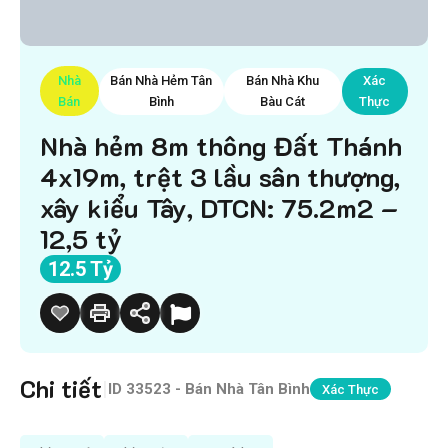
Nhà
Bán Nhà Hẻm Tân
Bán Nhà Khu
Xác
Bán
Bình
Bàu Cát
Thực
Nhà hẻm 8m thông Đất Thánh
4x19m, trệt 3 lầu sân thượng,
xây kiểu Tây, DTCN: 75.2m2 –
12,5 tỷ
12.5 Tỷ
Chi tiết
|
ID
33523 - Bán Nhà Tân Bình
Xác Thực