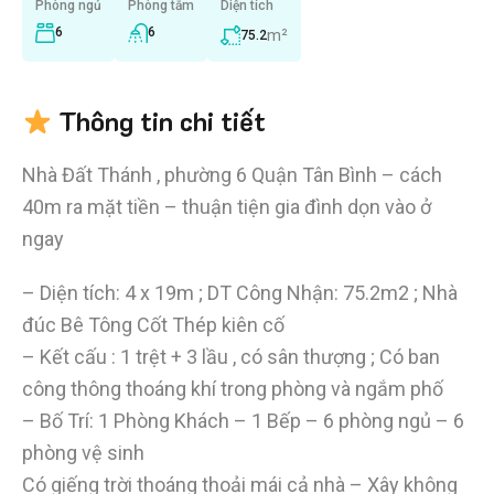
Phòng ngủ
Phòng tắm
Diện tích
6
6
m²
75.2
Thông tin chi tiết
Nhà Đất Thánh , phường 6 Quận Tân Bình – cách
40m ra mặt tiền – thuận tiện gia đình dọn vào ở
ngay
– Diện tích: 4 x 19m ; DT Công Nhận: 75.2m2 ; Nhà
đúc Bê Tông Cốt Thép kiên cố
– Kết cấu : 1 trệt + 3 lầu , có sân thượng ; Có ban
công thông thoáng khí trong phòng và ngắm phố
– Bố Trí: 1 Phòng Khách – 1 Bếp – 6 phòng ngủ – 6
phòng vệ sinh
Có giếng trời thoáng thoải mái cả nhà – Xây không