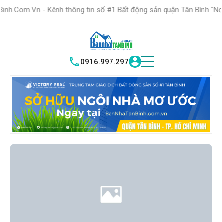
HỆ THỐNG TRUNG
TÂM GIAO DỊCH BĐS TỐT NHẤT QUẬN
h thông tin số #1 Bất động sản quận Tân Bình "Nơi bạn tìm kiếm b
|
TÂN BÌNH
VICTORY REAL
0916.997.297