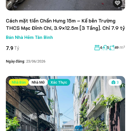
Cách mặt tiền Chấn Hưng 15m – Kế bên Trường
THCS Mạc Đỉnh Chi, 3.9×12.5m [3 Tầng]. Chỉ 7.9 tỷ
Bán Nhà Hẻm Tân Bình
m²
7.9
Tỷ
4
5
49
Ngày đăng:
23/06/2026
Nhà Bán
Nhà Mở
Xác Thực
3