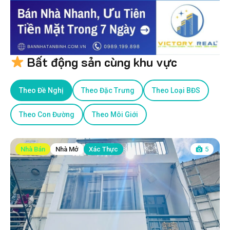
Bất động sản cùng khu vực
Theo Đề Nghị
Theo Đặc Trưng
Theo Loại BĐS
Theo Con Đường
Theo Môi Giới
Nhà Bán
Nhà Mở
Xác Thực
5