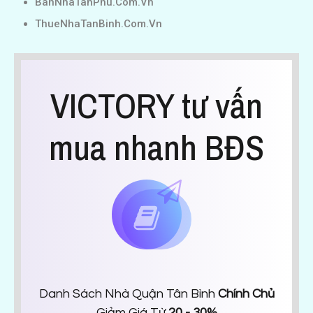
BanNhaTanPhu.Com.Vn
ThueNhaTanBinh.Com.Vn
VICTORY tư vấn
mua nhanh BĐS
Danh Sách Nhà Quận Tân Bình
Chính Chủ
Giảm Giá Từ
20 - 30%