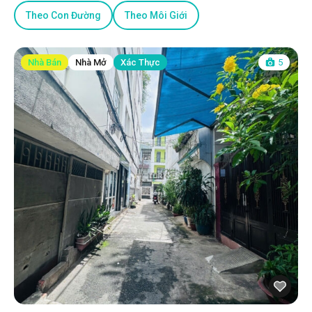
Theo Con Đường
Theo Môi Giới
Nhà Bán
Nhà Mở
Xác Thực
5