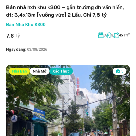
Bán nhà hxh khu k300 – gần trường đh văn hiến,
dt: 3,4x13m [vuông vức] 2 Lầu. Chỉ 7,8 tỷ
Bán Nhà Khu K300
m²
7.8
Tỷ
3
3
45
Ngày đăng:
03/08/2026
Nhà Bán
Nhà Mở
Xác Thực
5