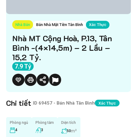
Nhà Bán
Bán Nhà Mặt Tiền Tân Bình
Xác Thực
Nhà MT Cộng Hoà, P.13, Tân
Bình -(4×14,5m) – 2 Lầu –
15,2 Tỷ.
7.9 Tỷ
Chi tiết
|
ID
69457 - Bán Nhà Tân Bình
Xác Thực
Phòng ngủ
Phòng tắm
Diện tích
4
3
m²
50