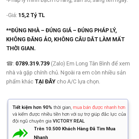
-Giá:
15,2 Tỷ TL
**ĐÚNG NHÀ – ĐÚNG GIÁ – ĐÚNG PHÁP LÝ,
KHÔNG ĐĂNG ẢO, KHÔNG CÂU DẮT LÀM MẤT
THỜI GIAN.
☎:
0789.319.739
(Zalo) Em Long Tân Bình để xem
nhà và gặp chính chủ. Ngoài ra em còn nhiều sản
phẩm khác
TẠI ĐÂY
cho A/C lựa chọn.
Tiết kiệm
hơn 90%
thời gian
,
mua bán được nhanh hơn
và kiếm được nhiều tiền hơn với sự trợ giúp đắc lực của
đội ngũ chuyên gia
VICTORY REAL
Trên 10.500 Khách Hàng Đã Tìm Mua
Nhanh