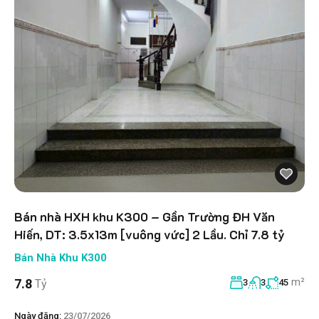
Bán nhà HXH khu K300 – Gần Trường ĐH Văn
Hiến, DT: 3.5x13m [vuông vức] 2 Lầu. Chỉ 7.8 tỷ
Bán Nhà Khu K300
m²
7.8
Tỷ
3
3
45
Ngày đăng:
23/07/2026