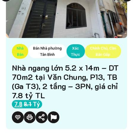
Nhà
Bán Nhà phường
Xác
Chính Chủ, Cần
Bán
Tân Bình
Thực
Bán Gấp
Nhà ngang lớn 5.2 x 14m – DT
70m2 tại Văn Chung, P13, TB
(Ga T3), 2 tầng – 3PN, giá chỉ
7.8 tỷ TL
7.8
8.1
Tỷ