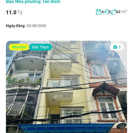
Bán Nhà phường Tân Bình
m²
11.0
Tỷ
4
5
62
Ngày đăng:
03/08/2026
Nhà Bán
Xác Thực
5