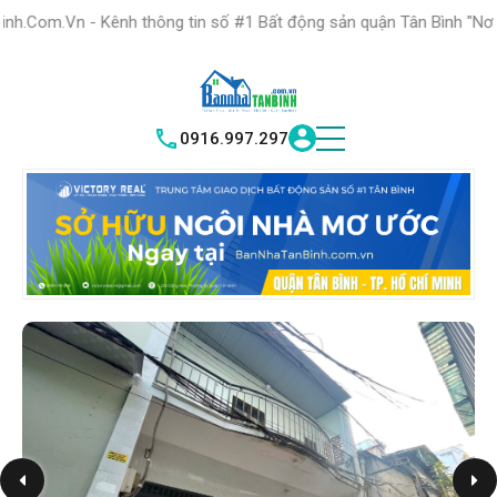
HỆ THỐNG TRUNG
TÂM GIAO DỊCH BĐS TỐT NHẤT QUẬN
h thông tin số #1 Bất động sản quận Tân Bình "Nơi bạn tìm kiếm b
T
|
TÂN BÌNH
VICTORY REAL
0916.997.297