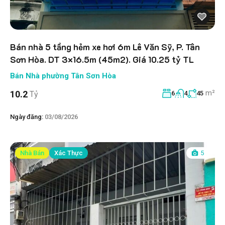
Bán nhà 5 tầng hẻm xe hơi 6m Lê Văn Sỹ, P. Tân
Sơn Hòa. DT 3×16.5m (45m2). Giá 10.25 tỷ TL
Bán Nhà phường Tân Sơn Hòa
m²
10.2
Tỷ
6
4
45
Ngày đăng:
03/08/2026
Nhà Bán
Xác Thực
5