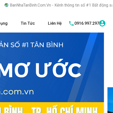
.Com.Vn - Kênh thông tin số #1 Bất động sản quận Tân Bình "Nơi
Dụng
Tin Tức
Liên Hệ
0916.997.297