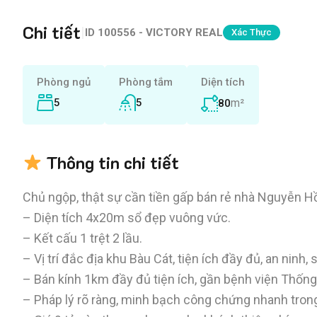
Chi tiết
|
ID
100556 - VICTORY REAL
Xác Thực
Phòng ngủ
Phòng tắm
Diện tích
5
5
m²
80
Thông tin chi tiết
Chủ ngộp, thật sự cần tiền gấp bán rẻ nhà Nguyễn H
– Diện tích 4x20m sổ đẹp vuông vức.
– Kết cấu 1 trệt 2 lầu.
– Vị trí đắc địa khu Bàu Cát, tiện ích đầy đủ, an ninh, 
– Bán kính 1km đầy đủ tiện ích, gần bệnh viện Thốn
– Pháp lý rõ ràng, minh bạch công chứng nhanh tron