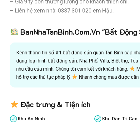
– Giá 9 tỷ còn thương lượng cho khách thiện chí.
– Liên hệ xem nhà:
0337 301 020
em Hậu.
BanNhaTanBinh.Com.Vn "Bất Động S
Kênh thông tin số #1 bất động sản quận Tân Bình cập nhật
dạng loại hình bất động sản: Nhà Phố, Villa, Biệt thự, T
nhu cầu của mình. Chúng tôi cam kết với khách hàng:
Mu
hỗ trợ các thủ tục pháp lý
Nhanh chóng mua được căn n
Đặc trưng & Tiện ích
Khu An Ninh
Khu Dân Trí Cao