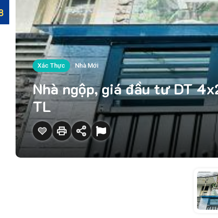
Xác Thực
Nhà Mới
Nhà ngộp, giá đầu tư DT 4
TL