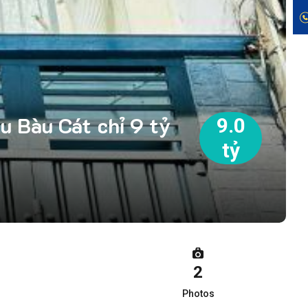
 Bàu Cát chỉ 9 tỷ
9.0
tỷ
2
Photos