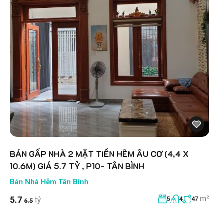
BÁN GẤP NHÀ 2 MẶT TIỀN HẼM ÂU CƠ (4,4 X
10.6M) GIÁ 5.7 TỶ , P10- TÂN BÌNH
Bán Nhà Hẻm Tân Bình
m²
5.7
tỷ
5
4
47
6.5