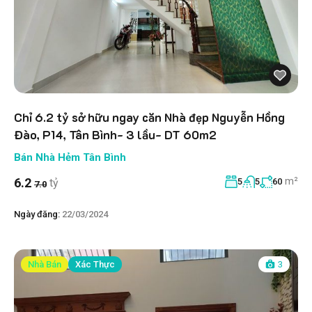
Chỉ 6.2 tỷ sở hữu ngay căn Nhà đẹp Nguyễn Hồng
Đào, P14, Tân Bình- 3 lầu- DT 60m2
Bán Nhà Hẻm Tân Bình
m²
6.2
tỷ
5
5
60
7.0
Ngày đăng:
22/03/2024
Nhà Bán
Xác Thực
3