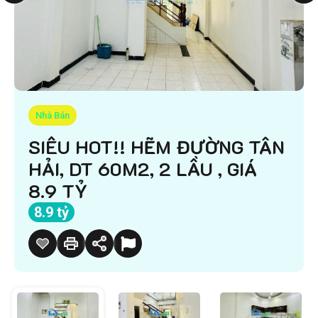
Nhà Bán
SIÊU HOT!! HẼM ĐƯỜNG TÂN
HẢI, DT 60M2, 2 LẦU , GIÁ
8.9 TỶ
8.9 tỷ