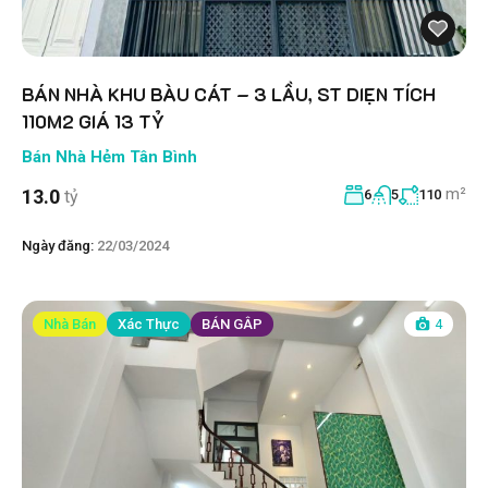
BÁN NHÀ KHU BÀU CÁT – 3 LẦU, ST DIẸN TÍCH
110M2 GIÁ 13 TỶ
Bán Nhà Hẻm Tân Bình
m²
13.0
tỷ
6
5
110
Ngày đăng:
22/03/2024
Nhà Bán
Xác Thực
BÁN GÂP
4