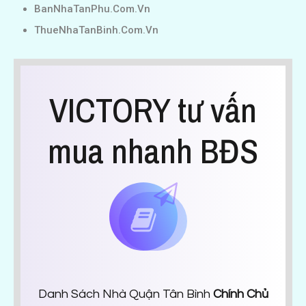
BanNhaTanPhu.Com.Vn
ThueNhaTanBinh.Com.Vn
VICTORY tư vấn
mua nhanh BĐS
Danh Sách Nhà Quận Tân Bình
Chính Chủ