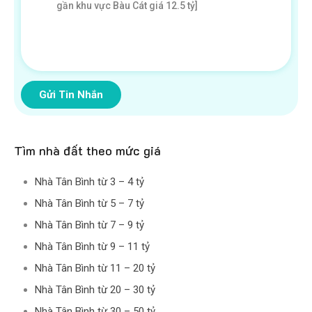
Gửi Tin Nhắn
Tìm nhà đất theo mức giá
Nhà Tân Bình từ 3 – 4 tỷ
Nhà Tân Bình từ 5 – 7 tỷ
Nhà Tân Bình từ 7 – 9 tỷ
Nhà Tân Bình từ 9 – 11 tỷ
Nhà Tân Bình từ 11 – 20 tỷ
Nhà Tân Bình từ 20 – 30 tỷ
Nhà Tân Bình từ 30 – 50 tỷ