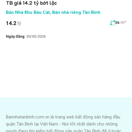
TB giá 14.2 tỷ bớt lộc
Bán Nhà Khu Bàu Cát
,
Bán nhà riêng Tân Bình
m²
14.2
tỷ
56
Ngày đăng:
30/05/2026
Bannhatanbinh.com.vn là trang web bất động sản hàng đầu
quận Tân Bình tại Việt Nam - Nơi tốt nhất dành cho những
người đang tìm kiếm bất động sản quận Tân Bình để ở hoặc