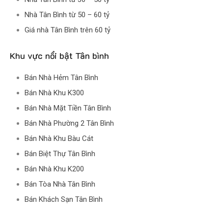
Nhà Tân Bình từ 50 – 60 tỷ
Giá nhà Tân Bình trên 60 tỷ
Khu vực nổi bật Tân bình
Bán Nhà Hẻm Tân Bình
Bán Nhà Khu K300
Bán Nhà Mặt Tiền Tân Bình
Bán Nhà Phường 2 Tân Bình
Bán Nhà Khu Bàu Cát
Bán Biệt Thự Tân Bình
Bán Nhà Khu K200
Bán Tòa Nhà Tân Bình
Bán Khách Sạn Tân Bình