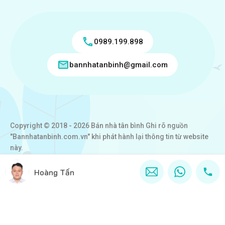
0989.199.898
bannhatanbinh@gmail.com
Copyright © 2018 - 2026 Bán nhà tân bình Ghi rõ nguồn
"Bannhatanbinh.com.vn" khi phát hành lại thông tin từ website
này.
Designed by
VICTORY REAL
Hoàng Tấn