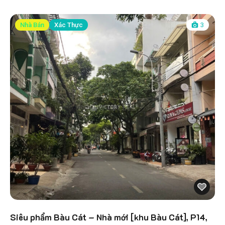
Nhà Bán
Xác Thực
3
Siêu phẩm Bàu Cát – Nhà mới [khu Bàu Cát], P14,