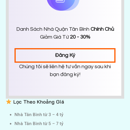
Danh Sách Nhà Quận Tân Bình
Chính Chủ
Giảm Giá Từ
20 - 30%
Đăng Ký
Chúng tôi sẽ liên hệ tư vấn ngay sau khi
bạn đăng ký!
Lọc Theo Khoảng Giá
Nhà Tân Bình từ 3 – 4 tỷ
Nhà Tân Bình từ 5 – 7 tỷ