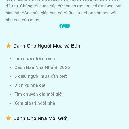
đầu tư. Chúng tôi cung cấp dữ liệu tin rao lớn với đa dạng loại
hình bất động sản giúp bạn có những lựa chọn phù hợp với
nhu cầu của mình.
Dành Cho Người Mua và Bán
Tìm mua nhà nhanh
Cách Bán Nhà Nhanh 2026
5 điều người mua cần biết
Dịch vụ nhà đất
Tìm chuyên gia môi giới
Xem giá trị ngôi nhà
Dành Cho Nhà Môi Giới