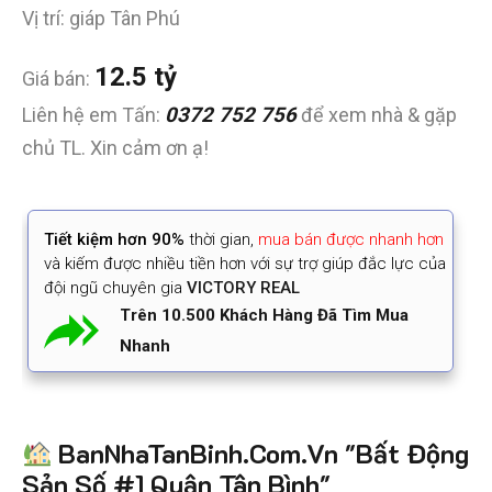
Vị trí: giáp Tân Phú
12.5 tỷ
Giá bán:
Liên hệ em Tấn:
0372 752 756
để xem nhà & gặp
chủ TL. Xin cảm ơn ạ!
Tiết kiệm
hơn 90%
thời gian
,
mua bán được nhanh hơn
và kiếm được nhiều tiền hơn với sự trợ giúp đắc lực của
đội ngũ chuyên gia
VICTORY REAL
Trên 10.500 Khách Hàng Đã Tìm Mua
Nhanh
BanNhaTanBinh.Com.Vn "Bất Động
Sản Số #1 Quận Tân Bình"