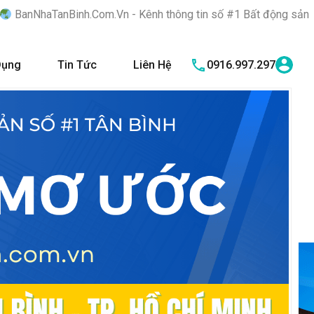
m.Vn - Kênh thông tin số #1 Bất động sản quận Tân Bình "Nơi bạn
Dụng
Tin Tức
Liên Hệ
0916.997.297