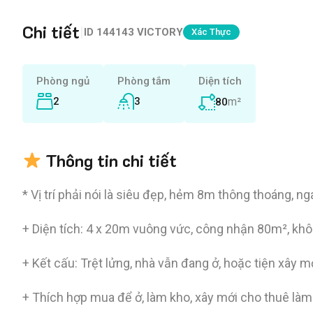
Chi tiết
|
ID
144143 VICTORY
Xác Thực
Phòng ngủ
Phòng tắm
Diện tích
2
3
m²
80
Thông tin chi tiết
* Vị trí phải nói là siêu đẹp, hẻm 8m thông thoáng, n
+ Diện tích: 4 x 20m vuông vức, công nhận 80m², kh
+ Kết cấu: Trệt lửng, nhà vẫn đang ở, hoặc tiện xây mớ
+ Thích hợp mua để ở, làm kho, xây mới cho thuê làm