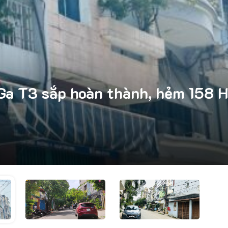
ào Ga T3 sắp hoàn thành, hẻm 158