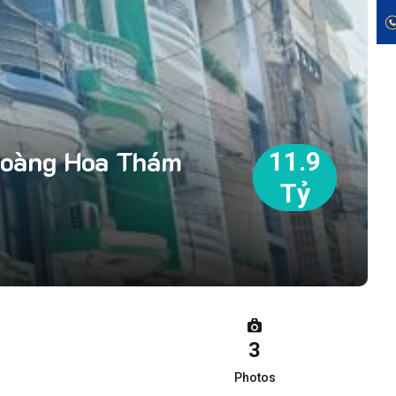
 Hoàng Hoa Thám
11.9
Tỷ
3
Photos