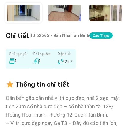
Chi tiết
|
ID
62565 - Bán Nhà Tân Bình
Xác Thực
Phòng ngủ
Phòng tắm
Diện tích
4
4
m²
47
Thông tin chi tiết
Cần bán gấp căn nhà vị trí cực đẹp, nhà 2 sẹc, mặt
tiền 20m số nhà cực đẹp – số nhà thần tài 138/
Hoàng Hoa Thám, Phường 12, Quận Tân Bình.
– Vị trí cực đẹp ngay Ga T3 – Đầy đủ các tiện ích,