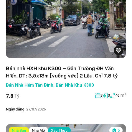
Bán nhà HXH khu K300 – Gần Trường ĐH Văn
Hiến, DT: 3,5x13m [vuông vức] 2 Lầu. Chỉ 7,8 tỷ
Bán Nhà Hẻm Tân Bình
,
Bán Nhà Khu K300
m²
7.8
Tỷ
3
3
46
Ngày đăng:
27/07/2026
Nhà Bán
Nhà Mở
Xác Thực
5