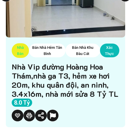
Nhà
Bán Nhà Hẻm Tân
Bán Nhà Khu
Xác
Bán
Bình
Bàu Cát
Thực
Nhà Vip đường Hoàng Hoa
Thám,nhà ga T3, hẻm xe hơi
20m, khu quân đội, an ninh,
3.4x16m, nhà mới sửa 8 Tỷ TL
8.0 Tỷ