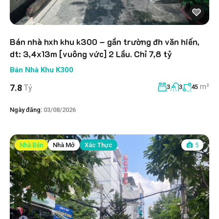
Bán nhà hxh khu k300 – gần trường đh văn hiến,
dt: 3,4x13m [vuông vức] 2 Lầu. Chỉ 7,8 tỷ
Bán Nhà Khu K300
m²
7.8
Tỷ
3
3
45
Ngày đăng:
03/08/2026
Nhà Bán
Nhà Mở
Xác Thực
5