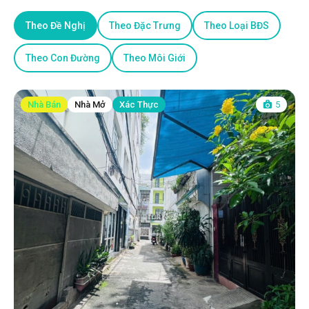
Theo Đề Nghị
Theo Đặc Trưng
Theo Loại BĐS
Theo Con Đường
Theo Môi Giới
Nhà Bán
Nhà Mở
Xác Thực
5