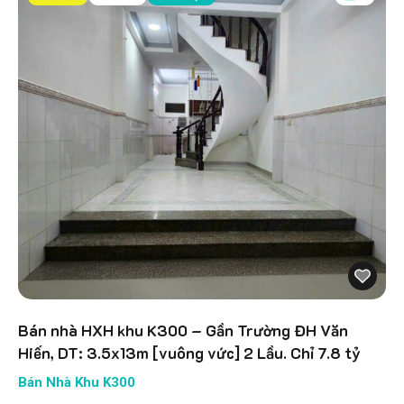
Bán nhà HXH khu K300 – Gần Trường ĐH Văn
Hiến, DT: 3.5x13m [vuông vức] 2 Lầu. Chỉ 7.8 tỷ
Bán Nhà Khu K300