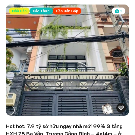
Nhà Bán
Xác Thực
Cần Bán Gấp
2
Hot hot! 7.9 tỷ sở hữu ngay nhà mới 99% 3 tầng
HXH 78 Ba Vân, Trương Công Định – 4x14m – ở