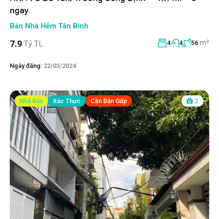
ngay
Bán Nhà Hẻm Tân Bình
m²
7.9
Tỷ TL
4
4
56
Ngày đăng:
22/03/2024
Nhà Bán
Xác Thực
Cần Bán Gấp
2