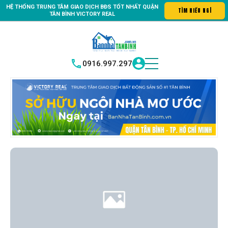
HỆ THỐNG TRUNG
TÂM GIAO DỊCH BĐS TỐT NHẤT QUẬN
tin số #1 Bất động sản quận Tân Bình "Nơi bạn tìm kiếm bất động s
TÌM
|
TÂN BÌNH
VICTORY REAL
0916.997.297