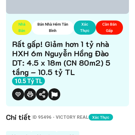
Nhà
Bán Nhà Hẻm Tân
Xác
Cần Bán
Bán
Bình
Thực
Gấp
Rất gấp! Giảm hơn 1 tỷ nhà
HXH 6m Nguyễn Hồng Đào
DT: 4.5 x 18m (CN 80m2) 5
tầng – 10.5 tỷ TL
10.5 Tỷ TL
Chi tiết
|
ID
95496 - VICTORY REAL
Xác Thực