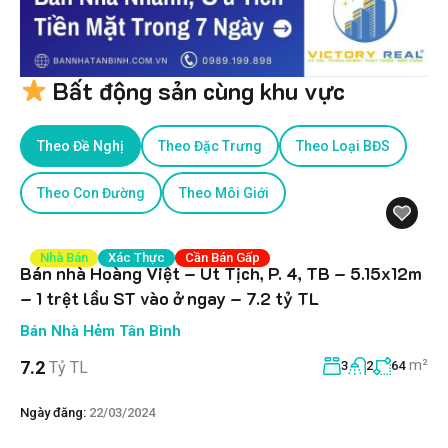
Bất động sản cùng khu vực
Theo Đề Nghị
Theo Đặc Trưng
Theo Loại BĐS
Theo Con Đường
Theo Môi Giới
Nhà Bán
Xác Thực
Cần Bán Gấp
Bán nhà Hoàng Việt – Út Tịch, P. 4, TB – 5.15x12m
– 1 trệt lầu ST vào ở ngay – 7.2 tỷ TL
Bán Nhà Hẻm Tân Bình
m²
7.2
Tỷ TL
3
2
64
Ngày đăng:
22/03/2024