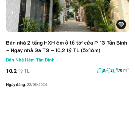
Bán nhà 2 tầng HXH 6m ô tô tới cửa P. 13 Tân Bình
– Ngay nhà Ga T3 – 10,2 tỷ TL (5x16m)
Bán Nhà Hẻm Tân Bình
m²
10.2
Tỷ TL
3
2
70
Ngày đăng:
22/03/2024