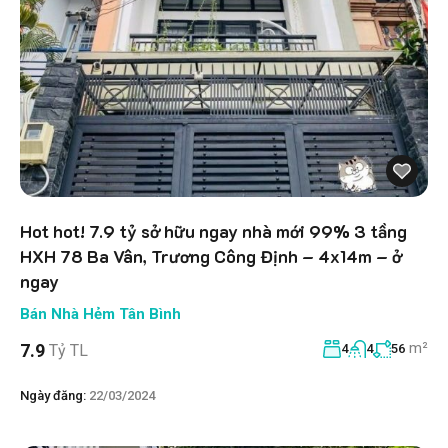
Hot hot! 7.9 tỷ sở hữu ngay nhà mới 99% 3 tầng
HXH 78 Ba Vân, Trương Công Định – 4x14m – ở
ngay
Bán Nhà Hẻm Tân Bình
m²
7.9
Tỷ TL
4
4
56
Ngày đăng:
22/03/2024