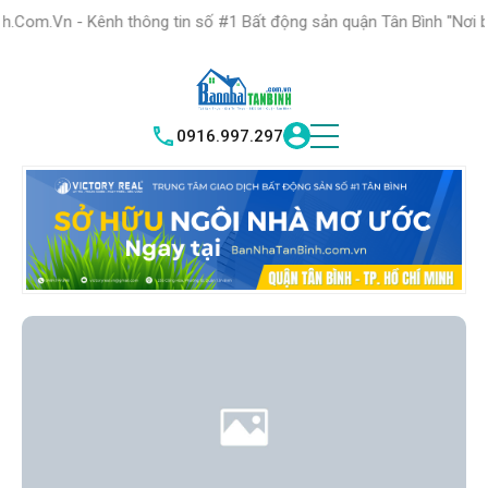
HỆ THỐNG TRUNG
TÂM GIAO DỊCH BĐS TỐT NHẤT QUẬN
ênh thông tin số #1 Bất động sản quận Tân Bình "Nơi bạn tìm kiếm 
TÌM HIỂU NGA
|
TÂN BÌNH
VICTORY REAL
0916.997.297