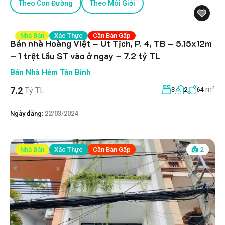
Theo Con Đường
Theo Môi Giới
Nhà Bán
Xác Thực
Cần Bán Gấp
Bán nhà Hoàng Việt – Út Tịch, P. 4, TB – 5.15x12m
– 1 trệt lầu ST vào ở ngay – 7.2 tỷ TL
Bán Nhà Hẻm Tân Bình
m²
7.2
Tỷ TL
3
2
64
Ngày đăng:
22/03/2024
Nhà Bán
Xác Thực
Cần Bán Gấp
2