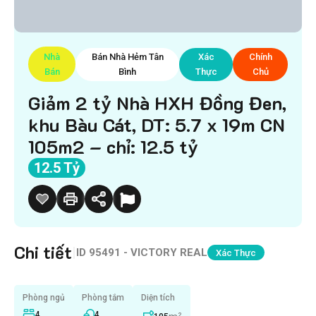
Nhà
Bán Nhà Hẻm Tân
Xác
Chính
Bán
Bình
Thực
Chủ
Giảm 2 tỷ Nhà HXH Đồng Đen,
khu Bàu Cát, DT: 5.7 x 19m CN
105m2 – chỉ: 12.5 tỷ
12.5 Tỷ
Chi tiết
|
ID
95491 - VICTORY REAL
Xác Thực
Phòng ngủ
Phòng tắm
Diện tích
4
4