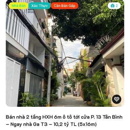
Nhà Bán
Xác Thực
Cần Bán Gấp
2
Bán nhà 2 tầng HXH 6m ô tô tới cửa P. 13 Tân Bình
– Ngay nhà Ga T3 – 10,2 tỷ TL (5x16m)