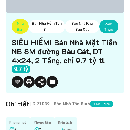
Nhà
Bán Nhà Hẻm Tân
Bán Nhà Khu
Xác
Bán
Bình
Bàu Cát
Thực
SIÊU HIẾM! Bán Nhà Mặt Tiền
NB 8M đường Bàu Cát, DT
4×24, 2 Tầng, chỉ 9.7 tỷ tl
9.7 tỷ
Chi tiết
|
ID
71039 - Bán Nhà Tân Bình
Xác Thực
Phòng ngủ
Phòng tắm
Diện tích
2
2