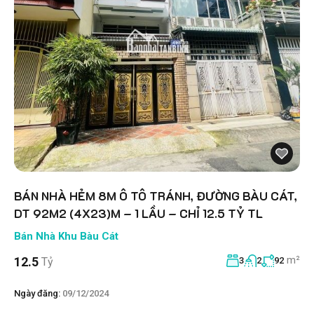
BÁN NHÀ HẺM 8M Ô TÔ TRÁNH, ĐƯỜNG BÀU CÁT,
DT 92M2 (4X23)M – 1 LẦU – CHỈ 12.5 TỶ TL
Bán Nhà Khu Bàu Cát
m²
12.5
Tỷ
3
2
92
Ngày đăng:
09/12/2024