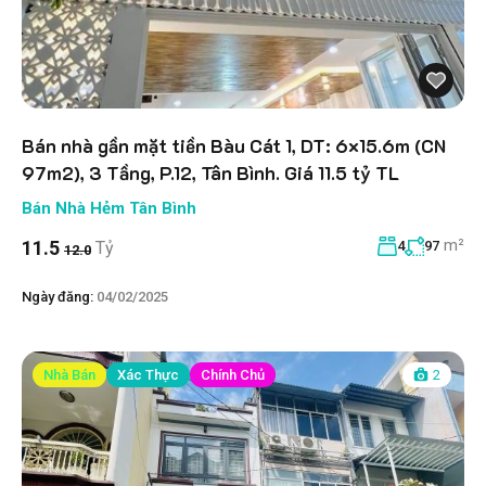
Bán nhà gần mặt tiền Bàu Cát 1, DT: 6×15.6m (CN
97m2), 3 Tầng, P.12, Tân Bình. Giá 11.5 tỷ TL
Bán Nhà Hẻm Tân Bình
m²
11.5
Tỷ
4
97
12.0
Ngày đăng:
04/02/2025
Nhà Bán
Xác Thực
Chính Chủ
2