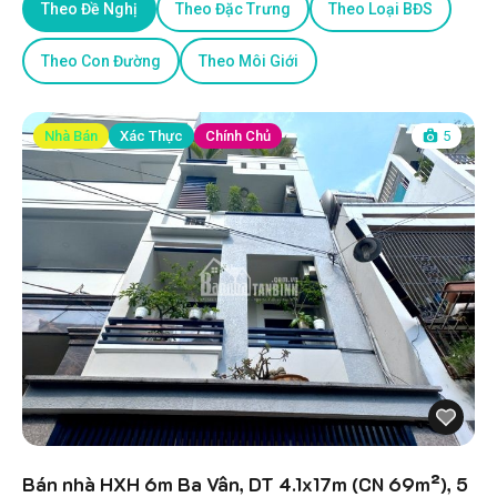
Theo Đề Nghị
Theo Đặc Trưng
Theo Loại BĐS
Theo Con Đường
Theo Môi Giới
Nhà Bán
Xác Thực
Chính Chủ
5
Bán nhà HXH 6m Ba Vân, DT 4.1x17m (CN 69m²), 5