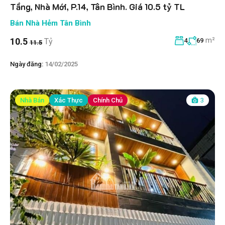
Tầng, Nhà Mới, P.14, Tân Bình. Giá 10.5 tỷ TL
Bán Nhà Hẻm Tân Bình
m²
10.5
Tỷ
4
69
11.5
Ngày đăng:
14/02/2025
Nhà Bán
Xác Thực
Chính Chủ
3